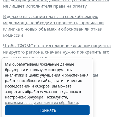
не лишает исполнителя права на оплату
В делах о взыскании платы за сверхобъемную
медпомощь необходимо проверять, просила ли
клиника о новых объемах и обоснован ли отказ
комиссии
Чтобы ТФОМС оплатил плановое лечение пациента
из другого региона, сначала нужно прикрепить его
по Правилам № 1342н
Мы обрабатываем локальные данные
Содержание патологоанатомического
браузера и используем инструменты
подразделения за счет ОМС: что думают суды
аналитики в целях улучшения и обеспечения
работоспособности сайта, статистических
исследований и обзоров. Вы можете
запретить обработку указанных данных в
настройках браузера. Пожалуйста,
ознакомьтесь с условиями их обработки
.
Суд поддержал снижение
Принять
работнику премии к