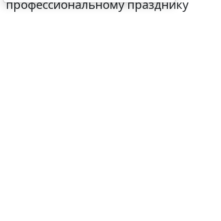
профессиональному празднику
6 августа 2026 10:58
Судебная практика
© tendo23 / Фотобанк 123RF.com
Локальные акты организации предусматривали
единовременную выплату ко Дню строителя в
размере до одного должностного оклада. Работнику
назначили 25% оклада. Он потребовал взыскать