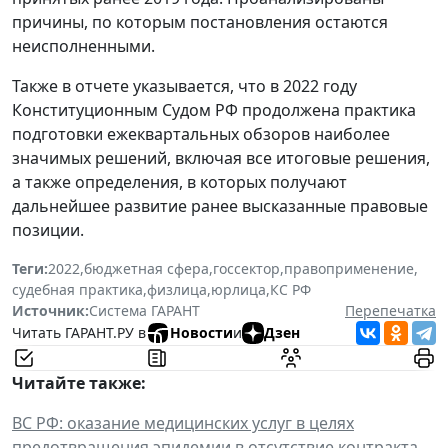
причины, по которым постановления остаются
неисполненными.
Также в отчете указывается, что в 2022 году
Конституционным Судом РФ продолжена практика
подготовки ежеквартальных обзоров наиболее
значимых решений, включая все итоговые решения,
а также определения, в которых получают
дальнейшее развитие ранее высказанные правовые
позиции.
Теги:
2022
,
бюджетная сфера
,
госсектор
,
правоприменение
,
судебная практика
,
физлица
,
юрлица
,
КС РФ
Источник:
Система ГАРАНТ
Перепечатка
Читать ГАРАНТ.РУ в
Новости
и
Дзен
Читайте также:
ВС РФ: оказание медицинских услуг в целях
предотвращения эпидемии в отсутствие контракта