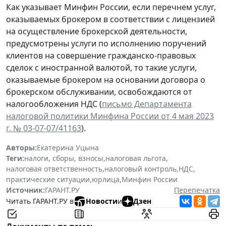
Как указывает Минфин России, если перечнем услуг,
оказываемых брокером в соответствии с лицензией
на осуществление брокерской деятельности,
предусмотрены услуги по исполнению поручений
клиентов на совершение гражданско-правовых
сделок с иностранной валютой, то такие услуги,
оказываемые брокером на основании договора о
брокерском обслуживании, освобождаются от
налогообложения НДС (
письмо Департамента
налоговой политики Минфина России от 4 мая 2023
г. № 03-07-07/41163
).
Авторы:
Екатерина Уцына
Теги:
налоги, сборы, взносы
,
налоговая льгота
,
налоговая ответственность
,
налоговый контроль
,
НДС
,
практические ситуации
,
юрлица
,
Минфин России
Источник:
ГАРАНТ.РУ
Перепечатка
Читать ГАРАНТ.РУ в
Новости
и
Дзен