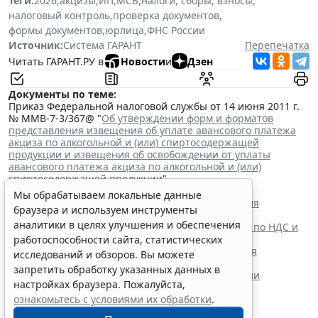
Теги:
2026
,
акцизы
,
ИП
,
МСБ
,
налоги, сборы, взносы
,
налоговый контроль
,
проверка документов
,
формы документов
,
юрлица
,
ФНС России
Источник:
Система ГАРАНТ
Перепечатка
Читать ГАРАНТ.РУ в
Новости
и
Дзен
Документы по теме:
Приказ Федеральной налоговой службы от 14 июня 2011 г.
№ ММВ-7-3/367@ "
Об утверждении форм и форматов
представления извещения об уплате авансового платежа
акциза по алкогольной и (или) спиртосодержащей
продукции и извещения об освобождении от уплаты
авансового платежа акциза по алкогольной и (или)
спиртосодержащей продукции
"
Читайте также:
Мы обрабатываем локальные данные
Сроки уплаты акциза на некоторые виды алкоголя
браузера и используем инструменты
продлили до 28 декабря
аналитики в целях улучшения и обеспечения
ФНС России утвердила новую форму декларации по НДС и
акцизам при импорте из ЕАЭС
работоспособности сайта, статистических
Глава государства утвердил поправки в НК РФ для
исследований и обзоров. Вы можете
стабилизации топливного рынка
запретить обработку указанных данных в
Парламентарии приняли поправки о расширении
настройках браузера. Пожалуйста,
механизма топливного демпфера
ознакомьтесь с условиями их обработки
.