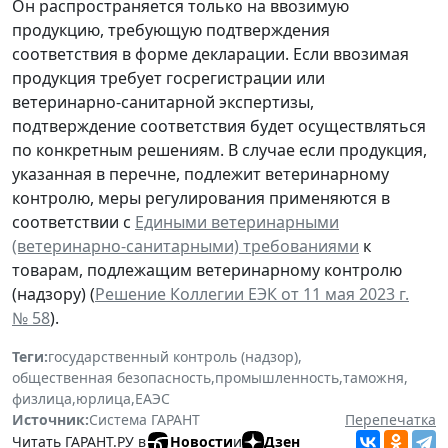
Он распространяется только на ввозимую
продукцию, требующую подтверждения
соответствия в форме декларации. Если ввозимая
продукция требует госрегистрации или
ветеринарно-санитарной экспертизы,
подтверждение соответствия будет осуществляться
по конкретным решениям. В случае если продукция,
указанная в перечне, подлежит ветеринарному
контролю, меры регулирования применяются в
соответствии с
Едиными ветеринарными
(ветеринарно-санитарными) требованиями
к
товарам, подлежащим ветеринарному контролю
(надзору) (
Решение Коллегии ЕЭК от 11 мая 2023 г.
№ 58
).
Теги:
государственный контроль (надзор)
,
общественная безопасность
,
промышленность
,
таможня
,
физлица
,
юрлица
,
ЕАЭС
Источник:
Система ГАРАНТ
Перепечатка
Читать ГАРАНТ.РУ в
Новости
и
Дзен