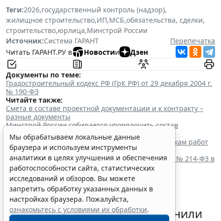
Теги:
2026
,
государственный контроль (надзор)
,
жилищное строительство
,
ИП
,
МСБ
,
обязательства, сделки
,
строительство
,
юрлица
,
Минстрой России
Источник:
Система ГАРАНТ
Перепечатка
Читать ГАРАНТ.РУ в
Новости
и
Дзен
Документы по теме:
Градостроительный кодекс РФ (ГрК РФ) от 29 декабря 2004 г.
№ 190-ФЗ
Читайте также:
Смета в составе проектной документации и к контракту –
разные документы
Минстрой России собирается упорядочить состав
документации на МКД
Мы обрабатываем локальные данные
Минстрой России разъяснил требования к закупкам работ
браузера и используем инструменты
по инженерным изысканиям
аналитики в целях улучшения и обеспечения
Актуальные проблемы применения норм Закона № 214-ФЗ в
части ответственности застройщиков
работоспособности сайта, статистических
исследований и обзоров. Вы можете
запретить обработку указанных данных в
настройках браузера. Пожалуйста,
ознакомьтесь с условиями их обработки
.
Налогоплательщикам напомнили