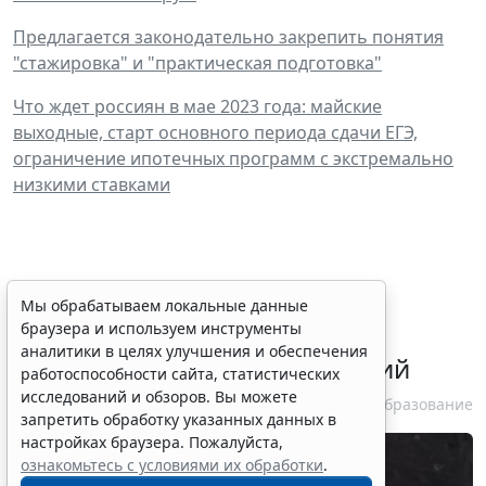
Предлагается законодательно закрепить понятия
"стажировка" и "практическая подготовка"
Что ждет россиян в мае 2023 года: майские
выходные, старт основного периода сдачи ЕГЭ,
ограничение ипотечных программ с экстремально
низкими ставками
В РФ введут особый порядок
Мы обрабатываем локальные данные
браузера и используем инструменты
закупок товаров для
аналитики в целях улучшения и обеспечения
образовательных организаций
работоспособности сайта, статистических
исследований и обзоров. Вы можете
6 августа 2026 13:41
Образование
запретить обработку указанных данных в
настройках браузера. Пожалуйста,
ознакомьтесь с условиями их обработки
.