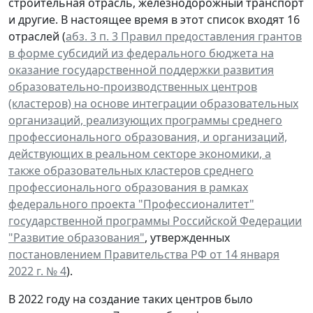
строительная отрасль, железнодорожный транспорт
и другие. В настоящее время в этот список входят 16
отраслей (
абз. 3 п. 3 Правил предоставления грантов
в форме субсидий из федерального бюджета на
оказание государственной поддержки развития
образовательно-производственных центров
(кластеров) на основе интеграции образовательных
организаций, реализующих программы среднего
профессионального образования, и организаций,
действующих в реальном секторе экономики, а
также образовательных кластеров среднего
профессионального образования в рамках
федерального проекта "Профессионалитет"
государственной программы Российской Федерации
"Развитие образования"
, утвержденных
постановлением Правительства РФ от 14 января
2022 г. № 4
).
В 2022 году на создание таких центров было