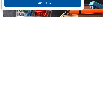
Принять
© davizro / Фотобанк 123RF.com
С
1 октября
ст. 112 Закона № 44-ФЗ
будет дополнена
чч. 78-86.
До 30 сентября 2028 года включительно заказчики
вправе проводить на электронных площадках,
операторами которых являются операторы
посреднических цифровых платформ, включенных в
предусмотренный
Федеральным законом от 31 июля
2025 г. № 289-ФЗ
реестр посреднических цифровых