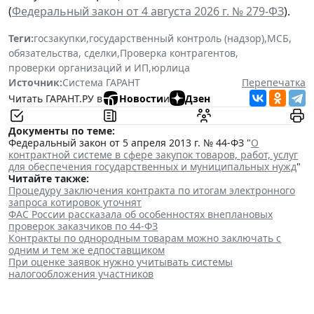
(
Федеральный закон от 4 августа 2026 г. № 279-ФЗ
).
Теги:
госзакупки
,
государственный контроль (надзор)
,
МСБ
,
обязательства, сделки
,
Проверка контрагентов
,
проверки организаций и ИП
,
юрлица
Источник:
Система ГАРАНТ
Перепечатка
Читать ГАРАНТ.РУ в
Новости
и
Дзен
Документы по теме:
Федеральный закон от 5 апреля 2013 г. № 44-ФЗ "
О
контрактной системе в сфере закупок товаров, работ, услуг
для обеспечения государственных и муниципальных нужд
"
Читайте также:
Процедуру заключения контракта по итогам электронного
запроса котировок уточнят
ФАС России рассказала об особенностях внеплановых
проверок заказчиков по 44-ФЗ
Контракты по однородным товарам можно заключать с
одним и тем же едпоставщиком
При оценке заявок нужно учитывать системы
налогообложения участников