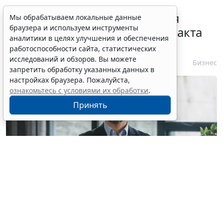
Перечень случаев изменения
Мы обрабатываем локальные данные
браузера и используем инструменты
существенных условий контракта
аналитики в целях улучшения и обеспечения
решили дополнить
работоспособности сайта, статистических
исследований и обзоров. Вы можете
7 августа 2026 15:02
Бизнес
запретить обработку указанных данных в
настройках браузера. Пожалуйста,
ознакомьтесь с условиями их обработки
.
Принять
© mayaporto / Фотобанк 123RF.com
С указанной даты
ч. 1 ст. 95 Закона № 44-ФЗ
будет