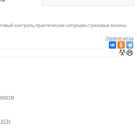
говый контроль
,
практические ситуации
,
страховые взносы
,
Перепечатка
ьности
 УСН