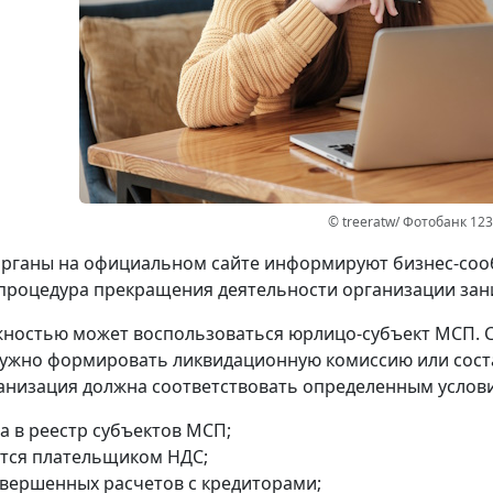
© treeratw/ Фотобанк 12
рганы на официальном сайте информируют бизнес-сооб
процедура прекращения деятельности организации зани
ностью может воспользоваться юрлицо-субъект МСП. 
ужно формировать ликвидационную комиссию или сост
анизация должна соответствовать определенным услов
а в реестр субъектов МСП;
ется плательщиком НДС;
авершенных расчетов с кредиторами;