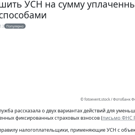
шить УСН на сумму уплаченны
 способами
13
Популярно
© fotoevent.stock / Фотобанк
лужба рассказала о двух вариантах действий для умень
енных фиксированных страховых взносов (
письмо ФНС Р
равилу налогоплательщики, применяющие УСН с объек