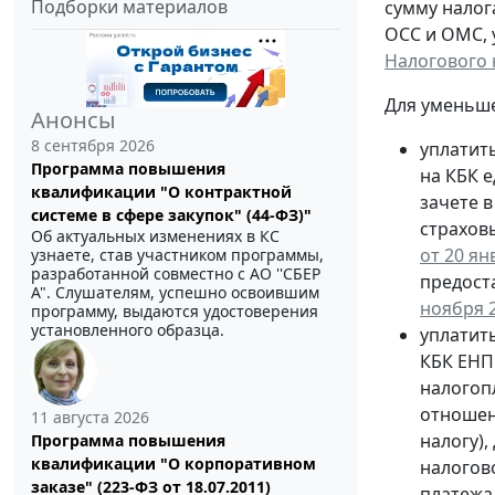
Подборки материалов
сумму налог
ОСС и ОМС, 
Налогового 
Для уменьше
Анонсы
8 сентября 2026
уплатит
Программа повышения
на КБК е
квалификации "О контрактной
зачете 
системе в сфере закупок" (44-ФЗ)"
страховы
Об актуальных изменениях в КС
от 20 ян
узнаете, став участником программы,
разработанной совместно с АО ''СБЕР
предост
А". Слушателям, успешно освоившим
ноября 2
программу, выдаются удостоверения
установленного образца.
уплатит
КБК ЕНП 
налогоп
отношен
11 августа 2026
налогу)
Программа повышения
квалификации "О корпоративном
налогов
заказе" (223-ФЗ от 18.07.2011)
платежа 