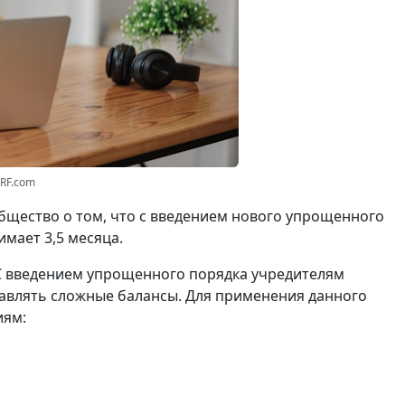
3RF.com
щество о том, что с введением нового упрощенного
мает 3,5 месяца.
С введением упрощенного порядка учредителям
авлять сложные балансы. Для применения данного
иям: