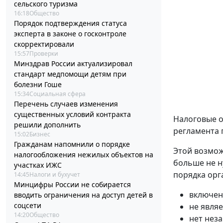
сельского туризма
16:18
Общество
Порядок подтверждения статуса
эксперта в законе о госконтроле
скорректировали
15:57
Проверки
Минздрав России актуализировал
стандарт медпомощи детям при
болезни Гоше
15:34
Социальная сфера
Перечень случаев изменения
существенных условий контракта
Налоговые о
решили дополнить
регламента 
15:02
Бизнес
Гражданам напомнили о порядке
Этой возмож
налогообложения нежилых объектов на
больше не н
участках ИЖС
порядка орг
14:45
Налоги и бухучет
Минцифры России не собирается
включен
вводить ограничения на доступ детей в
соцсети
не явля
14:20
Общество
нет нез