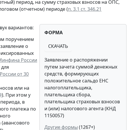
етный) период, на сумму страховых взносов на ОПС,
логовом (отчетном) периоде (
п. 3.1 ст. 346.21
вух вариантов:
ФОРМА
ым поручением
 заявление о
СКАЧАТЬ
 фиксированных
Заявление о распоряжении
Минфина России
путем зачета суммой денежных
 для
средств, формирующих
России от 30
положительное сальдо ЕНС
налогоплательщика,
носов или на
плательщика сбора,
@
). При этом у
плательщика страховых взносов
периода, в
и (или) налогового агента (КНД
ого платежа по
1150057)
иного
 (авансового
Другие формы
(1267+)
ать