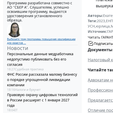
Программа разработана совместно с
вышеука
АО ''СБЕР А". Слушателям, успешно
освоившим программу, выдаются
Авторы:
Екат
удостоверения установленного
образца.
Теги:
2023
,
ЕНП
УСН
,
юрлица
,
М
Источник:
ГАР
Читать ГАРАНТ
Выберите тему программы повышения квалификации
Подписать
для юристов ...
Новости
Документы 
Персональные данные медработника
недопустимо публиковать без его
Налоговый 
согласия
18:27
Судебная практика
Читайте та
ФНС России рассказала малому бизнесу
о порядке упрощенной ликвидации
Адвокатам н
компании
Профессиона
18:16
Налоги и бухучет
Правовую охрану цифровых технологий
Предлагаетс
в России расширят с 1 января 2027
года
Отличие пос
18:04
IT