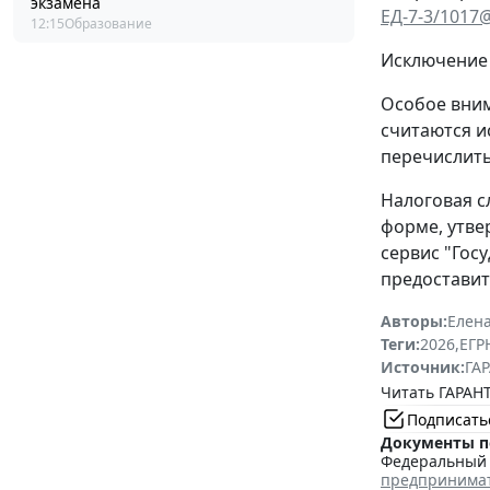
экзамена
ЕД-7-3/1017
12:15
Образование
Исключение 
Особое вним
считаются и
перечислить
Налоговая с
форме, утв
сервис "Гос
предоставит
Авторы:
Елена
Теги:
2026
,
ЕГ
Источник:
ГАР
Читать ГАРАНТ
Подписать
Документы п
Федеральный з
предпринима