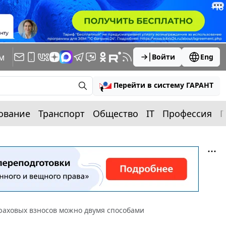
м
Войти
Eng
Перейти в систему ГАРАНТ
ование
Транспорт
Общество
IT
Профессия
П
раховых взносов можно двумя способами