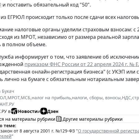
@
и поставить обязательный код "50".
из ЕГРЮЛ происходит только после сдачи всех налогов
ание налоговые органы уделили страховым взносам: с 
сходя из МРОТ, независимо от размера реальной зарпла
 в полном объеме.
лужба информирует о том, что заявление об исключени
ержденной
приказом ФНС России от 22 апреля 2024 г. № 
ударственная онлайн-регистрация бизнеса" (с УКЭП или 
ь лично на бумаге с обязательным нотариальным заве
 Букач
РЮЛ
,
МРОТ
,
МСБ
,
налог на прибыль
,
налоги, сборы, взносы
,
НДС
,
ст
АНТ.РУ
.РУ в
Новости
и
Дзен
ся на материалы рубрики
Другие материалы рубрики
о теме:
акон от 8 августа 2001 г. №129-ФЗ "
О государственной регист
телей
"