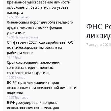
Временное удостоверение личности
оформляется бесплатно при утрате
паспорта
17:55
Общество
Финансовый порог для обязательного
ФНС Ро
аудита некоммерческих фондов
увеличили
ликви
17:36
Налоги и бухучет
С 1 февраля 2027 года заработает ГОСТ
7 августа 2026
по психосоциальным рискам на
рабочем месте
17:11
Труд
Срок согласования заключения
контракта с единственным
контрагентом сократили
16:55
Бизнес
ВС РФ признал лишение прав
незаконным при неизвестной личности
водителя
16:37
Транспорт
В РФ урегулировали вопросы
использования с/х земель для