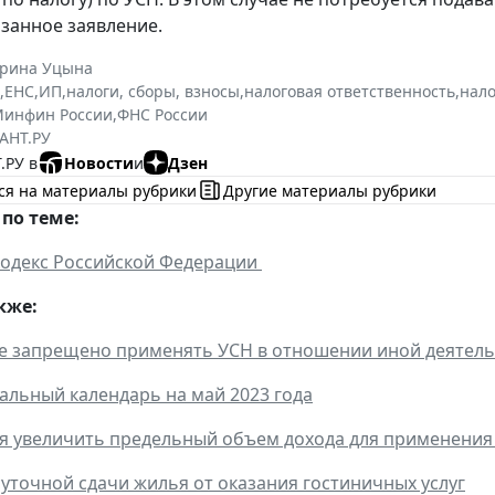
занное заявление.
ерина Уцына
,
ЕНС
,
ИП
,
налоги, сборы, взносы
,
налоговая ответственность
,
нало
инфин России
,
ФНС России
АНТ.РУ
.РУ в
Новости
и
Дзен
ся на материалы рубрики
Другие материалы рубрики
по теме:
кодекс Российской Федерации
кже:
е запрещено применять УСН в отношении иной деятел
льный календарь на май 2023 года
я увеличить предельный объем дохода для применения
уточной сдачи жилья от оказания гостиничных услуг