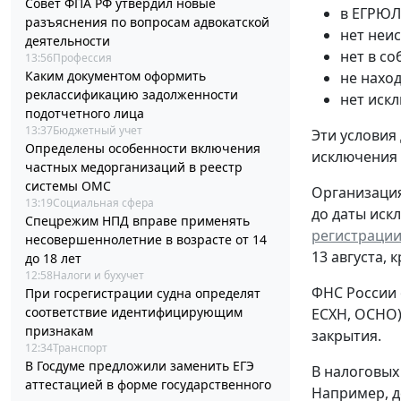
Совет ФПА РФ утвердил новые
в ЕГРЮЛ
разъяснения по вопросам адвокатской
нет неи
деятельности
нет в с
13:56
Профессия
Каким документом оформить
не нахо
реклассификацию задолженности
нет иск
подотчетного лица
13:37
Бюджетный учет
Эти условия
Определены особенности включения
исключения
частных медорганизаций в реестр
системы ОМС
Организация
13:19
Социальная сфера
до даты иск
Спецрежим НПД вправе применять
регистрации
несовершеннолетние в возрасте от 14
13 августа, 
до 18 лет
12:58
Налоги и бухучет
ФНС России 
При госрегистрации судна определят
соответствие идентифицирующим
ЕСХН, ОСНО)
признакам
закрытия.
12:34
Транспорт
В Госдуме предложили заменить ЕГЭ
В налоговых
аттестацией в форме государственного
Например, д