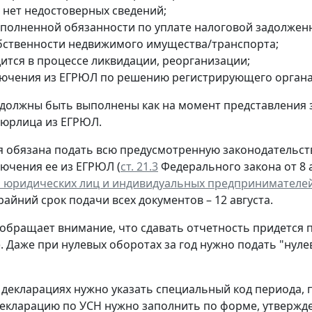
 нет недостоверных сведений;
сполненной обязанности по уплате налоговой задолжен
обственности недвижимого имущества/транспорта;
дится в процессе ликвидации, реорганизации;
лючения из ЕГРЮЛ по решению регистрирующего органа
 должны быть выполнены как на момент представления 
 юрлица из ЕГРЮЛ.
 обязана подать всю предусмотренную законодательств
лючения ее из ЕГРЮЛ (
ст. 21.3
Федерального закона от 8 а
 юридических лиц и индивидуальных предпринимателе
крайний срок подачи всех документов – 12 августа.
обращает внимание, что сдавать отчетность придется 
. Даже при нулевых оборотах за год нужно подать "нул
 декларациях нужно указать специальный код периода
екларацию по УСН нужно заполнить по форме, утверж