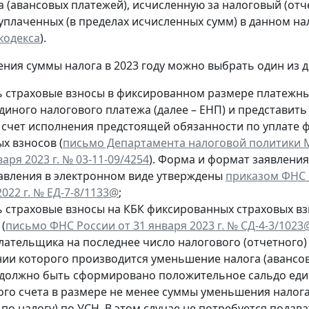
а (авансовых платежей), исчисленную за налоговый (отч
уплаченных (в пределах исчисленных сумм) в данном на
кодекса
).
ния суммы налога в 2023 году можно выбрать один из д
ь страховые взносы в фиксированном размере платежн
диного налогового платежа (далее – ЕНП) и представить
в счет исполнения предстоящей обязанности по уплате
х взносов (
письмо Департамента налоговой политики 
варя 2023 г. № 03-11-09/4254
). Форма и формат заявления
авления в электронном виде утверждены
приказом ФНС 
022 г. № ЕД-7-8/1133@
;
ь страховые взносы на КБК фиксированных страховых вз
(
письмо ФНС России от 31 января 2023 г. № СД-4-3/1023
лательщика на последнее число налогового (отчетного) 
ии которого производится уменьшение налога (авансов
, должно быть сформировано положительное сальдо ед
ого счета в размере не менее суммы уменьшения налога
по налогу) по УСН. В этом случае не потребуется подав