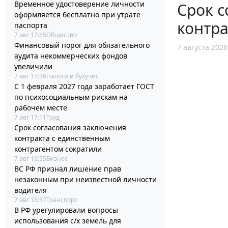
Временное удостоверение личности
Срок с
оформляется бесплатно при утрате
контра
паспорта
7 авг 17:55
Общество
Финансовый порог для обязательного
7 августа 2026
аудита некоммерческих фондов
увеличили
7 авг 17:36
Налоги и бухучет
С 1 февраля 2027 года заработает ГОСТ
по психосоциальным рискам на
рабочем месте
7 авг 17:11
Труд
Срок согласования заключения
контракта с единственным
контрагентом сократили
7 авг 16:55
Бизнес
ВС РФ признал лишение прав
незаконным при неизвестной личности
водителя
7 авг 16:37
Транспорт
В РФ урегулировали вопросы
использования с/х земель для