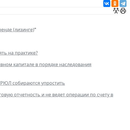
енде (лизинге)
"
ть на практике?
вном капитале в порядке наследования
ГРЮЛ собираются упростить
овую отчетность и не ведет операции по счету в