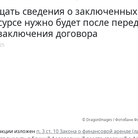
ать сведения о заключенных 
урсе нужно будет после перед
 заключения договора
25
© DragonImages / Фотобанк 
акции изложен
п. 3 ст. 10 Закона о финансовой аренде (л