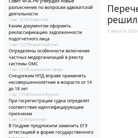
Совет ФПА РФ утвердил новые
Перече
разъяснения по вопросам адвокатской
деятельности
решил
7 авг 13:56
Профессия
Каким документом оформить
7 августа 2026
реклассификацию задолженности
подотчетного лица
7 авг 13:37
Бюджетный учет
Определены особенности включения
частных медорганизаций в реестр
системы ОМС
7 авг 13:19
Социальная сфера
Спецрежим НПД вправе применять
несовершеннолетние в возрасте от 14
до 18 лет
7 авг 12:58
Налоги и бухучет
При госрегистрации судна определят
соответствие идентифицирующим
признакам
7 авг 12:34
Транспорт
В Госдуме предложили заменить ЕГЭ
аттестацией в форме государственного