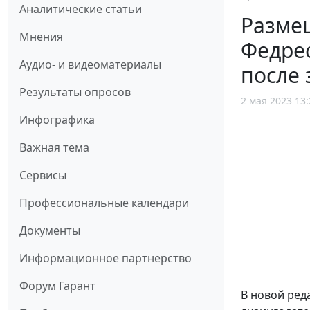
Аналитические статьи
Размещ
Мнения
Федрес
Аудио- и видеоматериалы
после
Результаты опросов
2 мая 2023 13:
Инфографика
Важная тема
Сервисы
Профессиональные календари
Документы
Информационное партнерство
Форум Гарант
В новой ред