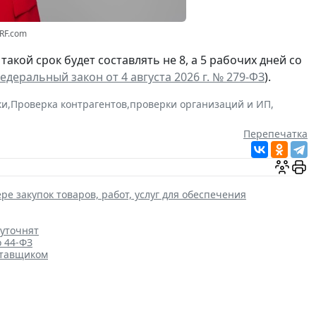
3RF.com
а такой срок будет составлять не 8, а 5 рабочих дней со
едеральный закон от 4 августа 2026 г. № 279-ФЗ
).
ки
,
Проверка контрагентов
,
проверки организаций и ИП
,
Перепечатка
ре закупок товаров, работ, услуг для обеспечения
 уточнят
о 44-ФЗ
ставщиком