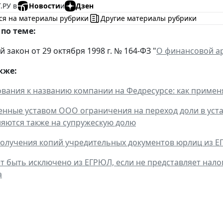
.РУ в
Новости
и
Дзен
ся на материалы рубрики
Другие материалы рубрики
по теме:
закон от 29 октября 1998 г. № 164-ФЗ "
О финансовой ар
кже:
вания к названию компании на Федресурсе: как применя
нные уставом ООО ограничения на переход доли в уста
яются также на супружескую долю
олучения копий учредительных документов юрлиц из Е
т быть исключено из ЕГРЮЛ, если не представляет налог
а