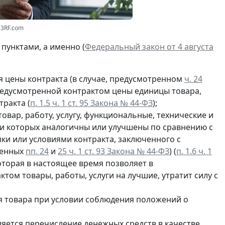
23RF.com
пунктами, а именно (
Федеральный закон от 4 августа
 цены контракта (в случае, предусмотренном
ч. 24
предусмотренной контрактом цены единицы товара,
тракта (
п. 1.5 ч. 1 ст. 95 Закона № 44-ФЗ
);
овар, работу, услугу, функциональные, технические и
ки которых аналогичны или улучшены по сравнению с
ки или условиями контракта, заключенного с
ленных
пп. 24
и
25 ч. 1 ст. 93 Закона № 44-ФЗ
) (
п. 1.6 ч. 1
которая в настоящее время позволяет в
ом товары, работы, услуги на лучшие, утратит силу с
 товара при условии соблюдения положений о
ляется перечисление денежных средств в качестве