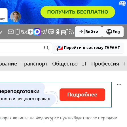
м
Войти
Eng
Перейти в систему ГАРАНТ
ование
Транспорт
Общество
IT
Профессия
П
ворах лизинга на Федресурсе нужно будет после передачи