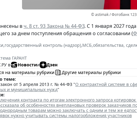
© astimak / Фотобанк 12
внесены в
ч. 8 ст. 93 Закона № 44-ФЗ
. С 1 января 2027 год
щего за днем поступления обращения о согласовании (
Ф
ки
,
государственный контроль (надзор)
,
МСБ
,
обязательства, сдел
стема ГАРАНТ
.РУ в
Новости
и
Дзен
ся на материалы рубрики
Другие материалы рубрики
о теме:
акон от 5 апреля 2013 г. № 44-ФЗ "
О контрактной системе в сфе
ных и муниципальных нужд
"
е:
лючения контракта по итогам электронного запроса котировок
ссказала об особенностях внеплановых проверок заказчиков п
 однородным товарам можно заключать с одним и тем же едпо
аявок нужно учитывать системы налогообложения участников