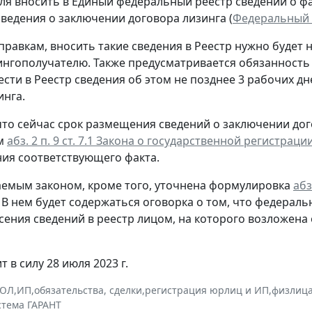
ля вносить в Единый федеральный реестр сведений о фак
сведения о заключении договора лизинга (
Федеральный з
правкам, вносить такие сведения в Реестр нужно будет 
ингополучателю. Также предусматривается обязанность
ести в Реестр сведения об этом не позднее 3 рабочих д
инга.
то сейчас срок размещения сведений о заключении дог
м
абз. 2 п. 9 ст. 7.1 Закона о государственной регистрац
ия соответствующего факта.
емым законом, кроме того, уточнена формулировка
абз
. В нем будет содержаться оговорка о том, что федера
сения сведений в реестр лицом, на которого возложен
т в силу 28 июля 2023 г.
РЮЛ
,
ИП
,
обязательства, сделки
,
регистрация юрлиц и ИП
,
физлиц
стема ГАРАНТ