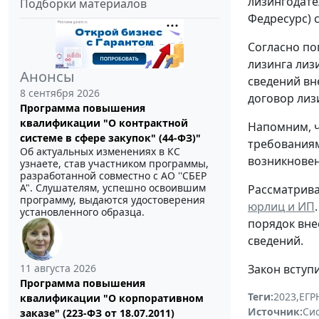
лизингодате
Подборки материалов
Федресурс) 
Согласно по
лизинга лиз
Анонсы
сведений вн
8 сентября 2026
договор лиз
Программа повышения
квалификации "О контрактной
Напомним, ч
системе в сфере закупок" (44-ФЗ)"
требования
Об актуальных изменениях в КС
возникновен
узнаете, став участником программы,
разработанной совместно с АО ''СБЕР
А". Слушателям, успешно освоившим
Рассматрива
программу, выдаются удостоверения
юрлиц и ИП
установленного образца.
порядок вне
сведений.
11 августа 2026
Закон вступи
Программа повышения
Теги:
2023
,
ЕГ
квалификации "О корпоративном
Источник:
Си
заказе" (223-ФЗ от 18.07.2011)