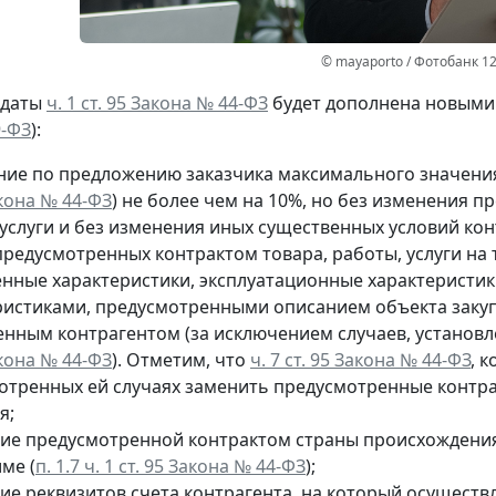
© mayaporto / Фотобанк 1
 даты
ч. 1 ст. 95 Закона № 44-ФЗ
будет дополнена новыми 
9-ФЗ
):
ние по предложению заказчика максимального значения
акона № 44-ФЗ
) не более чем на 10%, но без изменения 
услуги и без изменения иных существенных условий кон
редусмотренных контрактом товара, работы, услуги на т
енные характеристики, эксплуатационные характеристи
ристиками, предусмотренными описанием объекта закуп
енным контрагентом (за исключением случаев, установ
акона № 44-ФЗ
). Отметим, что
ч. 7 ст. 95 Закона № 44-ФЗ
, 
отренных ей случаях заменить предусмотренные контракт
я;
ие предусмотренной контрактом страны происхождения
ме (
п. 1.7 ч. 1 ст. 95 Закона № 44-ФЗ
);
ие реквизитов счета контрагента, на который осуществ