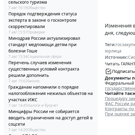
сельского туризма
7 авг 16:18
Общество
Порядок подтверждения статуса
эксперта в законе о госконтроле
Изменения 
скорректировали
7 авг 15:57
Проверки
дня, следую
Минздрав России актуализировал
стандарт медпомощи детям при
Теги:
госзакуп
болезни Гоше
юрлица
7 авг 15:34
Социальная сфера
Источник:
Си
Перечень случаев изменения
Читать ГАРАНТ
существенных условий контракта
Подписать
решили дополнить
Документы п
7 авг 15:02
Бизнес
Федеральный з
Гражданам напомнили о порядке
государствен
налогообложения нежилых объектов на
Читайте такж
Процедуру зак
участках ИЖС
ФАС России ра
7 авг 14:45
Налоги и бухучет
Контракты по
Минцифры России не собирается
При оценке з
вводить ограничения на доступ детей в
соцсети
7 авг 14:20
Общество