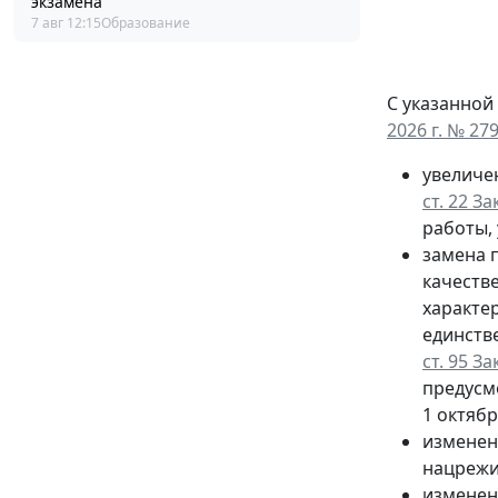
экзамена
7 авг 12:15
Образование
С указанной
2026 г. № 27
увеличе
ст. 22 З
работы, 
замена п
качеств
характе
единств
ст. 95 З
предусм
1 октябр
изменен
нацрежи
изменен