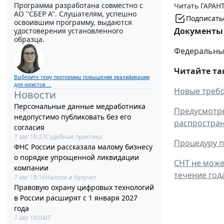
Программа разработана совместно с
Читать ГАРАНТ
АО ''СБЕР А". Слушателям, успешно
Подписать
освоившим программу, выдаются
Документы 
удостоверения установленного
образца.
Федеральный 
Читайте та
Выберите тему программы повышения квалификации
для юристов ...
Новые требо
Новости
Персональные данные медработника
Предусмотре
недопустимо публиковать без его
распростран
согласия
7 авг 18:27
Судебная практика
Процедуру п
ФНС России рассказала малому бизнесу
о порядке упрощенной ликвидации
СНТ не може
компании
течение год
7 авг 18:16
Налоги и бухучет
Правовую охрану цифровых технологий
в России расширят с 1 января 2027
года
7 авг 18:04
IT