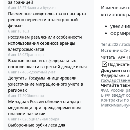
за границей
Изменения 
6 авг 18:27
Налоги и бухучет
Племенные свидетельства и паспорта
котировок р
решено перевести в электронный
формат
увеличи
6 авг 18:16
IT
формиро
Россиянам разъяснили особенности
использования сервисов аренды
Теги:
2027
,
гос
электросамокатов
Источник:
Си
6 авг 18:03
Транспорт
Читать ГАРАНТ
Важные новости от федеральных
Подписать
органов власти в третьей декаде июля
Документы п
6 авг 17:46
Бюджетный учет
Федеральный з
Депутаты Госдумы инициировали
государствен
ужесточение миграционного учета в
Читайте такж
регионах
ФАС России ра
В РФ введут о
6 авг 17:20
Общество
Контракты по
Минздрав России обновил стандарт
Максимальную 
медпомощи при преждевременном
половом развитии
6 авг 17:02
Социальная сфера
Выборочные рубки леса для