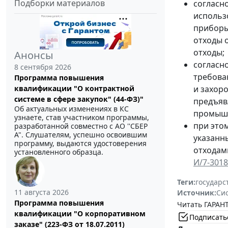
Подборки материалов
согласн
использ
приборы
отходы 
отходы;
Анонсы
согласн
8 сентября 2026
требов
Программа повышения
квалификации "О контрактной
и захор
системе в сфере закупок" (44-ФЗ)"
предъяв
Об актуальных изменениях в КС
промышл
узнаете, став участником программы,
при это
разработанной совместно с АО ''СБЕР
А". Слушателям, успешно освоившим
указанн
программу, выдаются удостоверения
отходам
установленного образца.
И/7-3018
Теги:
государс
11 августа 2026
Источник:
Си
Программа повышения
Читать ГАРАНТ
квалификации "О корпоративном
Подписать
заказе" (223-ФЗ от 18.07.2011)