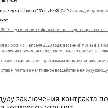
по теме:
закон от 24 июня 1998 г. № 89-ФЗ "
Об отходах произво
кже:
я 2023 года изменится форма типового договора на оказа
ся в России с 1 апреля 2023 года: весенний призыв в а
ановления причин инвалидности, начало приема в 1 кла
 правила составления программы повышения экологич
ставки платы за негативное воздействие на окружающую
уру заключения контракта по
а котировок уточнят