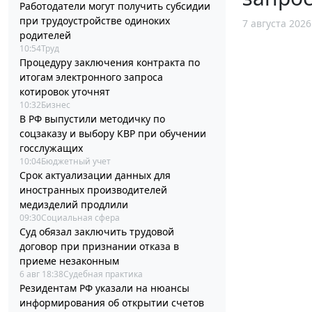
Работодатели могут получить субсидии
при трудоустройстве одиноких
7 августа 2026
родителей
10:54
Труд
Процедуру заключения контракта по
итогам электронного запроса
котировок уточнят
10:32
Бизнес
В РФ выпустили методичку по
соцзаказу и выбору КВР при обучении
госслужащих
10:04
Бюджетный учет
Срок актуализации данных для
иностранных производителей
медизделий продлили
09:30
Социальная сфера
Суд обязал заключить трудовой
договор при признании отказа в
приеме незаконным
6 авг 18:38
Судебная практика
Резидентам РФ указали на нюансы
информирования об открытии счетов