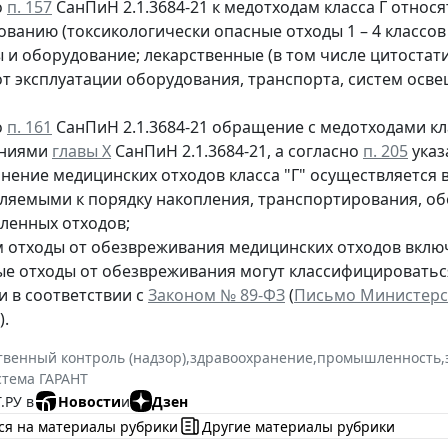
о
п. 157
СанПиН 2.1.3684-21 к медотходам класса Г отно
ованию (токсикологически опасные отходы 1 – 4 классов
 и оборудование; лекарственные (в том числе цитостати
от эксплуатации оборудования, транспорта, систем осве
о
п. 161
СанПиН 2.1.3684-21 обращение с медотходами кла
аниями
главы X
СанПиН 2.1.3684-21, а согласно
п. 205
указ
онение медицинских отходов класса "Г" осуществляется 
ляемыми к порядку накопления, транспортирования, о
енных отходов;
м отходы от обезвреживания медицинских отходов включ
ые отходы от обезвреживания могут классифицироватьс
и в соответствии с
Законом № 89-ФЗ
(
Письмо Министерст
).
твенный контроль (надзор)
,
здравоохранение
,
промышленность
,
стема ГАРАНТ
.РУ в
Новости
и
Дзен
ся на материалы рубрики
Другие материалы рубрики