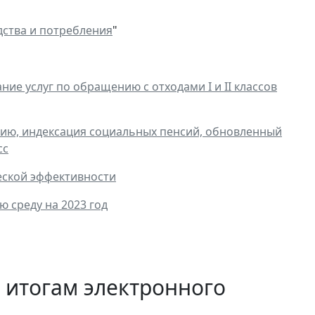
дства и потребления
"
ние услуг по обращению с отходами I и II классов
рмию, индексация социальных пенсий, обновленный
сс
еской эффективности
 среду на 2023 год
 итогам электронного