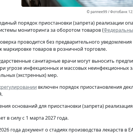
© pannee99 / Фотобанк 12
единый порядок приостановки (запрета) реализации оп
стемы мониторинга за оборотом товаров (
Федеральный
оверка проводится без предварительного уведомления
к маркировке товаров в розничной торговле.
ударственные санитарные врачи могут выносить предпи
ри угрозе инфекционных и массовых неинфекционных з
льных (экстренных) мер.
ехрегулировании
включен порядок приостановления декл
.
ения оснований для приостановки (запрета) реализация
ет в силу с 1 марта 2027 года.
 2026 года документ о стадиях производства лекарств в 