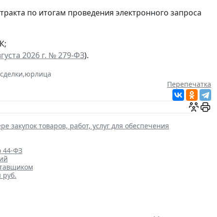
нтракта по итогам проведения электронного запроса
К;
густа 2026 г. № 279-ФЗ
).
 сделки
,
юрлица
Перепечатка
ре закупок товаров, работ, услуг для обеспечения
о 44-ФЗ
ций
ставщиком
 руб.