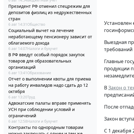
6 авг 14:54
Бюджетный учет
Президент РФ отменил спецрежим для
депозитов физлиц из недружественных
стран
Установлен 
6 авг 14:31
Общество
госинформси
Социальный вычет на лечение
неработающему пенсионеру зависит от
Выездная пр
облагаемого дохода
6 авг 14:07
Налоги и бухучет
требований 
В РФ введут особый порядок закупок
товаров для образовательных
Главные гос
организаций
продукции п
6 авг 13:41
Образование
незамедлите
Отчет о выполнении квоты для приема
на работу инвалидов надо сдать до 12
В
Закон о т
октября
предписаний
6 авг 13:20
Труд
Адвокатские палаты вправе применять
После отпад
УСН при соблюдении условий и
ограничений
Закон вступа
6 авг 12:58
Налоги и бухучет
Контракты по однородным товарам
С 1 декабря
можно заключать с одним и тем же