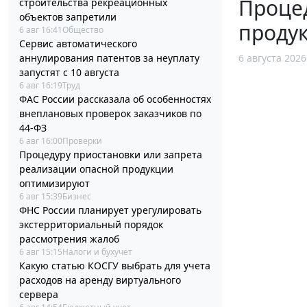
Процед
строительства рекреационных
объектов запретили
проду
6 авг 16:41
Общество
Сервис автоматического
аннулирования патентов за неуплату
6 августа 2026
запустят с 10 августа
6 авг 16:19
Труд
ФАС России рассказала об особенностях
внеплановых проверок заказчиков по
44-ФЗ
6 авг 16:00
Проверки
Процедуру приостановки или запрета
реализации опасной продукции
оптимизируют
6 авг 15:39
Бизнес
ФНС России планирует урегулировать
экстерриториальный порядок
рассмотрения жалоб
6 авг 15:15
Налоги и бухучет
Какую статью КОСГУ выбрать для учета
расходов на аренду виртуального
сервера