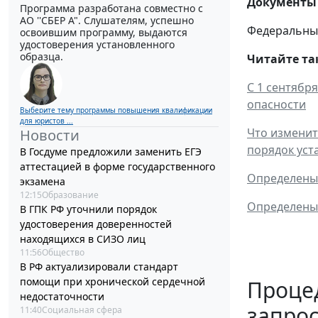
Документы 
Программа разработана совместно с
АО ''СБЕР А". Слушателям, успешно
Федеральный 
освоившим программу, выдаются
удостоверения установленного
образца.
Читайте та
С 1 сентябр
опасности
Выберите тему программы повышения квалификации
для юристов ...
Что изменит
Новости
порядок уст
В Госдуме предложили заменить ЕГЭ
аттестацией в форме государственного
Определены
экзамена
12:15
Образование
Определены 
В ГПК РФ уточнили порядок
удостоверения доверенностей
находящихся в СИЗО лиц
11:56
Общество
В РФ актуализировали стандарт
помощи при хронической сердечной
Процед
недостаточности
запрос
11:40
Социальная сфера