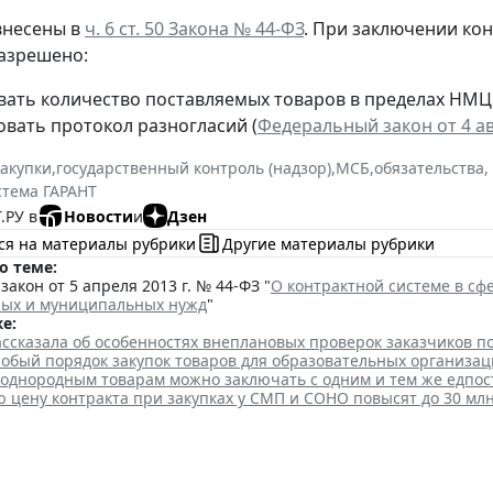
внесены в
ч. 6 ст. 50 Закона № 44-ФЗ
. При заключении ко
азрешено:
вать количество поставляемых товаров в пределах НМЦ
вать протокол разногласий (
Федеральный закон от 4 ав
закупки
,
государственный контроль (надзор)
,
МСБ
,
обязательства,
стема ГАРАНТ
.РУ в
Новости
и
Дзен
ся на материалы рубрики
Другие материалы рубрики
о теме:
акон от 5 апреля 2013 г. № 44-ФЗ "
О контрактной системе в сфе
ных и муниципальных нужд
"
е:
ссказала об особенностях внеплановых проверок заказчиков п
собый порядок закупок товаров для образовательных организа
 однородным товарам можно заключать с одним и тем же едпо
цену контракта при закупках у СМП и СОНО повысят до 30 млн