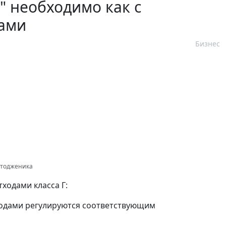
" необходимо как с
ами
Бизнес
отодженика
ходами класса Г:
ходами регулируются соответствующим