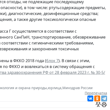
сятся отходы, не подлежащие последующему
 опасности), в том числе: ртутьсодержащие предметы,
ки), диагностические, дезинфекционные средства;
щения, а также другие токсикологически опасные
сса Г осуществляется в соответствии с
анного СанПиН, транспортирование, обезвреживание
в соответствии с гигиеническими требованиями,
безвреживания и захоронения токсичных
ены в ФККО 2018 года (
блок 7
). В связи с этим,
я по ФККО и вовлекаться в систему обращения с
ва здравоохранения РФ от 28 февраля 2023 г. № 30-5/
экология и охрана природы
,
юрлица
,
Минздрав России
Перепечатка