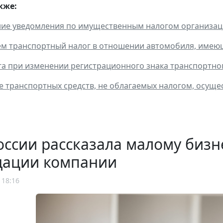
кже:
ие уведомления по имущественным налогом организац
м транспортный налог в отношении автомобиля, имеющ
га при изменении регистрационного знака транспортно
 транспортных средств, не облагаемых налогом, осущ
ссии рассказала малому бизн
дации компании
 18:16