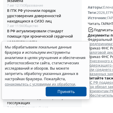
экзамена
7 авг 12:15
Образование
Авторы:
Елена
В ГПК РФ уточнили порядок
Теги:
2026
,
ЕГ
удостоверения доверенностей
Источник:
ГАР
находящихся в СИЗО лиц
Читать ГАРАНТ
7 авг 11:56
Общество
Подписать
В РФ актуализировали стандарт
Документы п
помощи при хронической сердечной
Федеральный з
недостаточности
предпринима
7 авг 11:40
Социальная сфера
Мы обрабатываем локальные данные
Приказ ФНС Ро
Работодатели могут получить субсидии
браузера и используем инструменты
налоговой де
при трудоустройстве одиноких
Приказ ФНС Ро
аналитики в целях улучшения и обеспечения
отнесенного к
родителей
работоспособности сайта, статистических
содержащего 
7 авг 10:54
Труд
исследований и обзоров. Вы можете
или среднего
Процедуру заключения контракта по
запретить обработку указанных данных в
указанных за
итогам электронного запроса
Читайте такж
настройках браузера. Пожалуйста,
котировок уточнят
ВС РФ поддерж
ознакомьтесь с условиями их обработки
.
Суд обязал з
7 авг 10:32
Бизнес
Резидентам Р
Принять
В РФ выпустили методичку по
Обеспечитель
соцзаказу и выбору КВР при обучении
госслужащих
7 авг 10:04
Бюджетный учет
Срок актуализации данных для