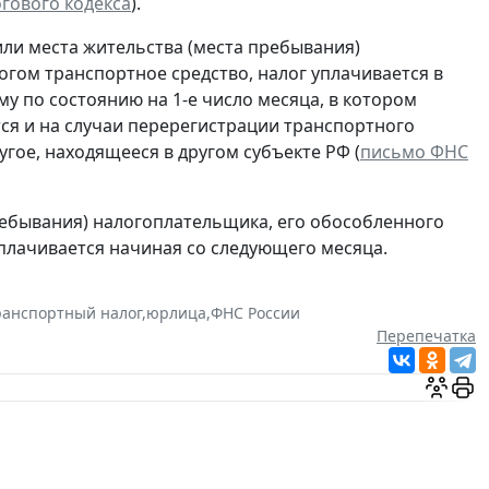
логового кодекса
).
или места жительства (места пребывания)
гом транспортное средство, налог уплачивается в
у по состоянию на 1-е число месяца, в котором
я и на случаи перерегистрации транспортного
гое, находящееся в другом субъекте РФ (
письмо ФНС
ребывания) налогоплательщика, его обособленного
плачивается начиная со следующего месяца.
ранспортный налог
,
юрлица
,
ФНС России
Перепечатка