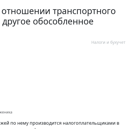
в отношении транспортного
а другое обособленное
Налоги и бухучет
дженика
ежей по нему производится налогоплательщиками в