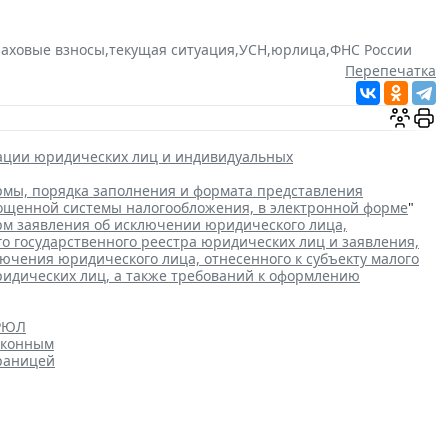
раховые взносы
,
текущая ситуация
,
УСН
,
юрлица
,
ФНС России
Перепечатка
рации юридических лиц и индивидуальных
мы, порядка заполнения и формата представления
рощенной системы налогообложения, в электронной форме
"
м заявления об исключении юридического лица,
го государственного реестра юридических лиц и заявления,
чения юридического лица, отнесенного к субъекту малого
ридических лиц, а также требований к оформлению
ГРЮЛ
аконным
границей