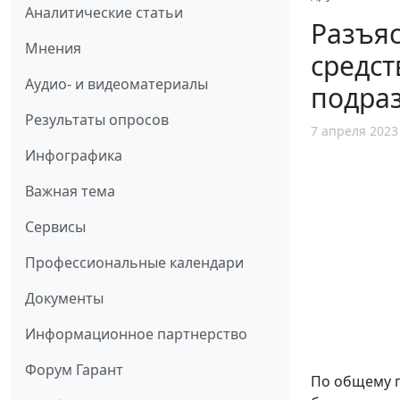
Аналитические статьи
Разъяс
Мнения
средст
Аудио- и видеоматериалы
подра
Результаты опросов
7 апреля 2023
Инфографика
Важная тема
Сервисы
Профессиональные календари
Документы
Информационное партнерство
Форум Гарант
По общему п