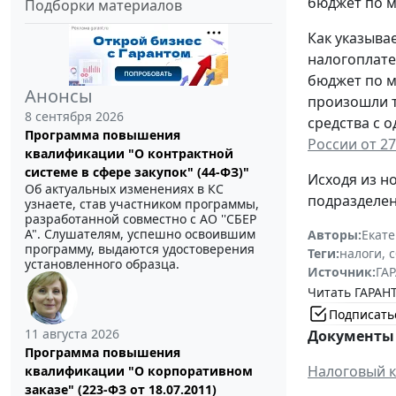
бюджет по м
Подборки материалов
Как указыва
налогоплате
бюджет по м
Анонсы
произошли т
8 сентября 2026
средства с 
Программа повышения
России от 27
квалификации "О контрактной
системе в сфере закупок" (44-ФЗ)"
Исходя из н
Об актуальных изменениях в КС
подразделен
узнаете, став участником программы,
разработанной совместно с АО ''СБЕР
А". Слушателям, успешно освоившим
Авторы:
Екат
программу, выдаются удостоверения
Теги:
налоги, 
установленного образца.
Источник:
ГАР
Читать ГАРАНТ
Подписать
11 августа 2026
Документы 
Программа повышения
Налоговый к
квалификации "О корпоративном
заказе" (223-ФЗ от 18.07.2011)