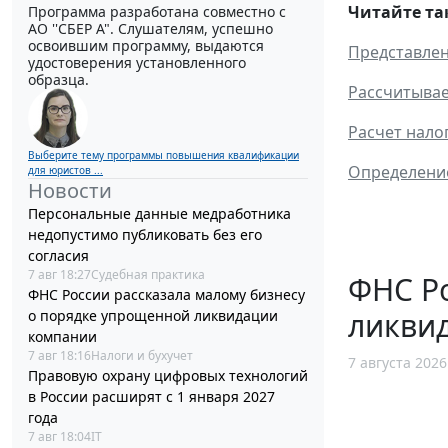
Читайте та
Программа разработана совместно с
АО ''СБЕР А". Слушателям, успешно
освоившим программу, выдаются
Представлен
удостоверения установленного
образца.
Рассчитывае
Расчет нало
Выберите тему программы повышения квалификации
Определение
для юристов ...
Новости
Персональные данные медработника
недопустимо публиковать без его
согласия
7 авг 18:27
Судебная практика
ФНС Ро
ФНС России рассказала малому бизнесу
ликви
о порядке упрощенной ликвидации
компании
7 авг 18:16
Налоги и бухучет
7 августа 2026
Правовую охрану цифровых технологий
в России расширят с 1 января 2027
года
7 авг 18:04
IT