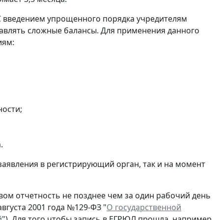
С введением упрощенного порядка учредителям
авлять сложные балансы. Для применения данного
иям:
ности;
.
заявления в регистрирующий орган, так и на момент
ом отчетность не позднее чем за один рабочий день
вгуста 2001 года №129-ФЗ "
О государственной
й
"). Для того чтобы запись в ЕГРЮЛ прошла, например,