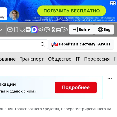
м
Войти
Eng
Перейти в систему ГАРАНТ
ование
Транспорт
Общество
IT
Профессия
П
ношении транспортного средства, перерегистрированного на