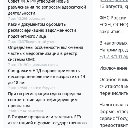
Совет ФПА РФ утвердил новые
13 августа, 
разъяснения по вопросам адвокатской
деятельности
ФНС России 
7 авг 13:56
Профессия
Каким документом оформить
ЕСХН, ОСНО)
реклассификацию задолженности
закрытия.
подотчетного лица
7 авг 13:37
Бюджетный учет
В налоговых
Определены особенности включения
Например, д
частных медорганизаций в реестр
ЕД-7-3/1017
системы ОМС
7 авг 13:19
Социальная сфера
Исключение 
Спецрежим НПД вправе применять
несовершеннолетние в возрасте от 14
Особое вним
до 18 лет
считаются и
7 авг 12:58
Налоги и бухучет
перечислить
При госрегистрации судна определят
соответствие идентифицирующим
Налоговая с
признакам
форме, утв
7 авг 12:34
Транспорт
В Госдуме предложили заменить ЕГЭ
сервис "Гос
аттестацией в форме государственного
предоставит