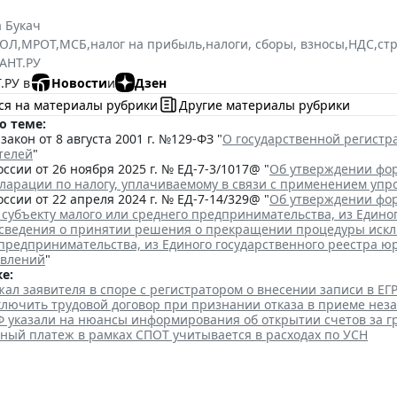
 Букач
РЮЛ
,
МРОТ
,
МСБ
,
налог на прибыль
,
налоги, сборы, взносы
,
НДС
,
ст
АНТ.РУ
.РУ в
Новости
и
Дзен
ся на материалы рубрики
Другие материалы рубрики
о теме:
акон от 8 августа 2001 г. №129-ФЗ "
О государственной регист
телей
"
ссии от 26 ноября 2025 г. № ЕД-7-3/1017@ "
Об утверждении фор
кларации по налогу, уплачиваемому в связи с применением уп
ссии от 22 апреля 2024 г. № ЕД-7-14/329@ "
Об утверждении фор
 субъекту малого или среднего предпринимательства, из Едино
сведения о принятии решения о прекращении процедуры исклю
 предпринимательства, из Единого государственного реестра ю
явлений
"
е:
ал заявителя в споре с регистратором о внесении записи в Е
аключить трудовой договор при признании отказа в приеме нез
Ф указали на нюансы информирования об открытии счетов за 
ный платеж в рамках СПОТ учитывается в расходах по УСН