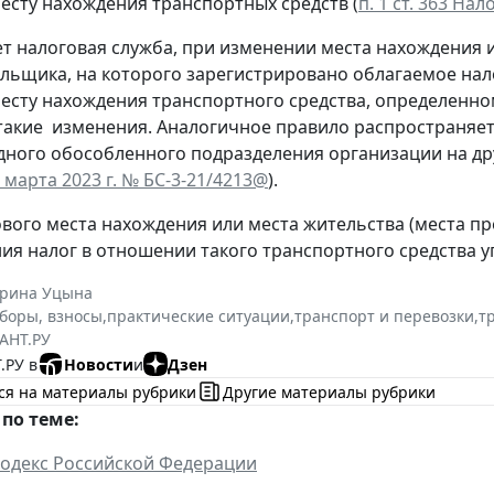
есту нахождения транспортных средств (
п. 1 ст. 363 На
ет налоговая служба, при изменении места нахождения 
льщика, на которого зарегистрировано облагаемое нало
есту нахождения транспортного средства, определенном
акие изменения. Аналогичное правило распространяетс
одного обособленного подразделения организации на дру
 марта 2023 г. № БС-3-21/4213@
).
ового места нахождения или места жительства (места п
ия налог в отношении такого транспортного средства у
ерина Уцына
сборы, взносы
,
практические ситуации
,
транспорт и перевозки
,
т
АНТ.РУ
.РУ в
Новости
и
Дзен
ся на материалы рубрики
Другие материалы рубрики
по теме:
одекс Российской Федерации