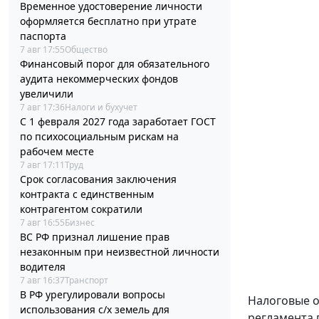
Временное удостоверение личности
оформляется бесплатно при утрате
паспорта
7 авг 17:55
Общество
Финансовый порог для обязательного
аудита некоммерческих фондов
увеличили
7 авг 17:36
Налоги и бухучет
С 1 февраля 2027 года заработает ГОСТ
по психосоциальным рискам на
рабочем месте
7 авг 17:11
Труд
Срок согласования заключения
контракта с единственным
контрагентом сократили
7 авг 16:55
Бизнес
ВС РФ признал лишение прав
незаконным при неизвестной личности
водителя
7 авг 16:37
Транспорт
В РФ урегулировали вопросы
Налоговые о
использования с/х земель для
регламента 