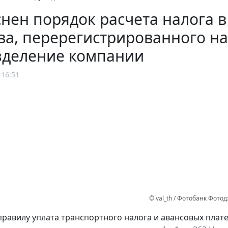
нен порядок расчета налога 
ва, перерегистрированного н
зделение компании
 16:51
© val_th / Фотобанк Фото
равилу уплата транспортного налога и авансовых плат