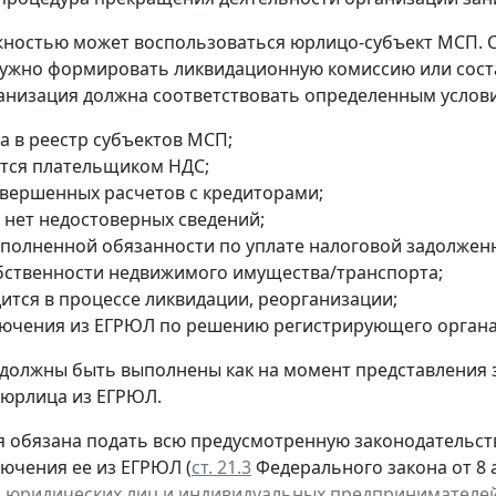
ностью может воспользоваться юрлицо-субъект МСП. 
ужно формировать ликвидационную комиссию или сост
анизация должна соответствовать определенным услов
а в реестр субъектов МСП;
ется плательщиком НДС;
авершенных расчетов с кредиторами;
 нет недостоверных сведений;
сполненной обязанности по уплате налоговой задолжен
обственности недвижимого имущества/транспорта;
дится в процессе ликвидации, реорганизации;
лючения из ЕГРЮЛ по решению регистрирующего органа
 должны быть выполнены как на момент представления 
 юрлица из ЕГРЮЛ.
 обязана подать всю предусмотренную законодательств
лючения ее из ЕГРЮЛ (
ст. 21.3
Федерального закона от 8 а
 юридических лиц и индивидуальных предпринимателе