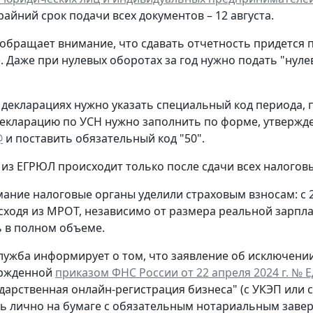
крайний срок подачи всех документов – 12 августа.
обращает внимание, что сдавать отчетность придется 
. Даже при нулевых оборотах за год нужно подать "нул
 декларациях нужно указать специальный код периода
екларацию по УСН нужно заполнить по форме, утверж
@
и поставить обязательный код "50".
из ЕГРЮЛ происходит только после сдачи всех налогов
ание налоговые органы уделили страховым взносам: с 
сходя из МРОТ, независимо от размера реальной зарпла
 в полном объеме.
лужба информирует о том, что заявление об исключени
ержденной
приказом ФНС России от 22 апреля 2024 г. № 
ударственная онлайн-регистрация бизнеса" (с УКЭП или 
ь лично на бумаге с обязательным нотариальным заве