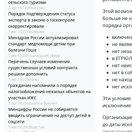
сельского туризма
7 авг 16:18
Общество
Этой возмож
Порядок подтверждения статуса
больше не н
эксперта в законе о госконтроле
порядка орг
скорректировали
7 авг 15:57
Проверки
включен
Минздрав России актуализировал
стандарт медпомощи детям при
не явля
болезни Гоше
нет нез
7 авг 15:34
Социальная сфера
в ЕГРЮЛ
Перечень случаев изменения
нет неи
существенных условий контракта
нет в с
решили дополнить
не нахо
7 авг 15:02
Бизнес
Гражданам напомнили о порядке
нет иск
налогообложения нежилых объектов на
участках ИЖС
Эти условия
7 авг 14:45
Налоги и бухучет
исключения
Минцифры России не собирается
вводить ограничения на доступ детей в
Организация
соцсети
до даты иск
7 авг 14:20
Общество
регистрации