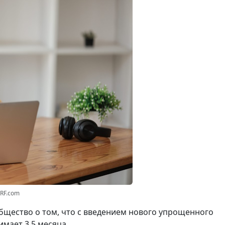
3RF.com
щество о том, что с введением нового упрощенного
мает 3,5 месяца.