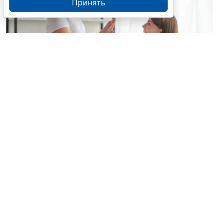
Принять
© yuragolub / Фотобанк 123RF.com
С 10 августа применяется новый стандарт
медицинской помощи детям при болезни Гоше (МКБ
Е75.2
) (
Приказ Минздрава России от 26 июня 2026 г.
№ 648н, зарег. в Минюсте 30 июля 2026 года)
.
В число инструментальных методов исследования
контроля за лечением включены УЗИ органов
брюшной полости, рентгенография пораженной
части костного скелета, рентгеноденситометрия. В
перечень лекпрепаратов входят ферментные