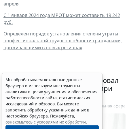
апреля
С 1 января 2024 года МРОТ может составить 19 242
руб.
Определен порядок установления степени утраты
профессиональной трудоспособности гражданами,
проживающими в новых регионах
Минздрав России актуализировал
Мы обрабатываем локальные данные
браузера и используем инструменты
стандарт медпомощи детям при
аналитики в целях улучшения и обеспечения
болезни Гоше
работоспособности сайта, статистических
исследований и обзоров. Вы можете
7 августа 2026 15:34
Социальная сфера
запретить обработку указанных данных в
настройках браузера. Пожалуйста,
ознакомьтесь с условиями их обработки
.