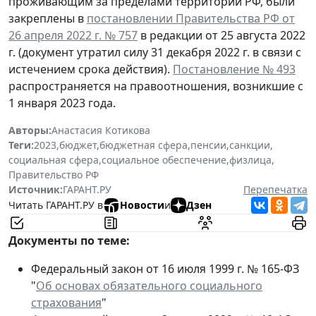
проживающим за пределами территории РФ, были
закреплены в
постановлении Правительства РФ от
26 апреля 2022 г. № 757
в редакции от 25 августа 2022
г. (документ утратил силу 31 декабря 2022 г. в связи с
истечением срока действия).
Постановление № 493
распространяется на правоотношения, возникшие с
1 января 2023 года.
Авторы:
Анастасия Котикова
Теги:
2023
,
бюджет
,
бюджетная сфера
,
пенсии
,
санкции
,
социальная сфера
,
социальное обеспечение
,
физлица
,
Правительство РФ
Источник:
ГАРАНТ.РУ
Перепечатка
Читать ГАРАНТ.РУ в
Новости
и
Дзен
Документы по теме:
Федеральный закон от 16 июля 1999 г. № 165-ФЗ
"
Об основах обязательного социального
страхования
"