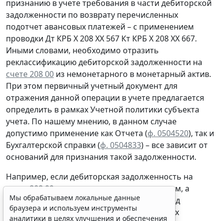
признанию
в учете
требования
в части дебиторской
задолженности
по возврату
перечисленных
подотчет авансовых платежей – с применением
проводки
Дт
КРБ Х 208 ХХ 567
Кт
КРБ Х 208 ХХ 667.
Иными словами, необходимо отразить
реклассификацию дебиторской задолженности на
счете 208 00
из немонетарного в монетарный актив.
При этом первичный учетный документ для
отражения данной операции в учете предлагается
определить в рамках Учетной политики субъекта
учета. По нашему мнению, в данном случае
допустимо применение как Отчета (
ф. 0504520
), так и
Бухгалтерской справки
(
ф. 0504833
) – все зависит от
оснований для признания такой задолженности.
Например, если дебиторская задолженность на
счете 208 00
по выданным под отчет суммам, а
Мы обрабатываем локальные данные
именно задолженность подотчетника перед
браузера и используем инструменты
учреждением
по возврату
предоставленных
аналитики в целях улучшения и обеспечения