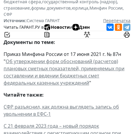
бюджетная сфера
,
государственный контроль (надзор)
,
страхование
,
формы документов
,
юрлица
,
Минфин России
,
СФР
Источник:
Система ГАРАНТ
Перепечатка
Читать ГАРАНТ.РУ в
Новости
и
Дзен
Документы по теме:
Приказ Минфина России от 17 июня 2021 г. № 87н
"
Об утверждении форм обоснований (расчетов)
плановых сметных показателей, применяемых при
составлении и ведении бюджетных смет
федеральных казенных учреждений
"
Читайте также:
СФР разъяснил, как должна выглядеть запись об
увольнении в ЕФС-1
С 21 февраля 2023 года – новый порядок
взаимодействия с регистрирующим органом при