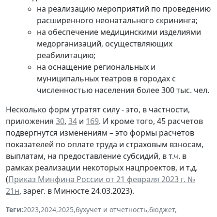
на реализацию мероприятий по проведению
расширенного неонатального скрининга;
на обеспечение медицинскими изделиями
медорганизаций, осуществляющих
реабилитацию;
на оснащение региональных и
муниципальных театров в городах с
численностью населения более 300 тыс. чел.
Несколько форм утратят силу - это, в частности,
приложения
30
,
34
и
169
. И кроме того, 45 расчетов
подвергнутся изменениям – это формы расчетов
показателей по оплате труда и страховым взносам,
выплатам, на предоставление субсидий, в т.ч. в
рамках реализации некоторых нацпроектов, и т.д.
(
Приказ Минфина России от 21 февраля 2023 г. №
21н
, зарег. в Минюсте 24.03.2023).
Теги:
2023
,
2024
,
2025
,
бухучет и отчетность
,
бюджет
,