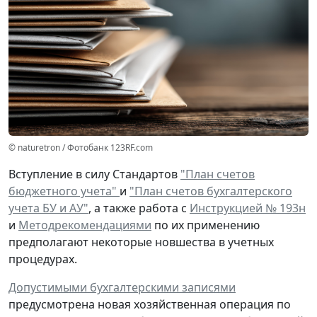
© naturetron / Фотобанк 123RF.com
Вступление в силу Стандартов
"План счетов
бюджетного учета"
и
"План счетов бухгалтерского
учета БУ и АУ"
, а также работа с
Инструкцией № 193н
и
Методрекомендациями
по их применению
предполагают некоторые новшества в учетных
процедурах.
Допустимыми бухгалтерскими записями
предусмотрена
новая
хозяйственная операция по