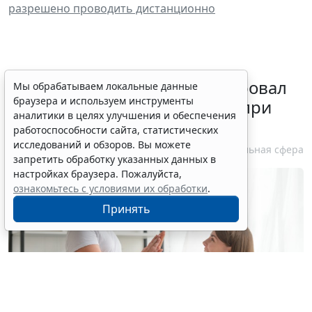
разрешено проводить дистанционно
Минздрав России актуализировал
Мы обрабатываем локальные данные
браузера и используем инструменты
стандарт медпомощи детям при
аналитики в целях улучшения и обеспечения
болезни Гоше
работоспособности сайта, статистических
исследований и обзоров. Вы можете
7 августа 2026 15:34
Социальная сфера
запретить обработку указанных данных в
настройках браузера. Пожалуйста,
ознакомьтесь с условиями их обработки
.
Принять