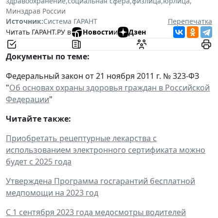
здравоохранение
,
социальная сфера
,
физлица
,
юрлица
,
Минздрав России
Источник:
Система ГАРАНТ
Перепечатка
Читать ГАРАНТ.РУ в
Новости
и
Дзен
Документы по теме:
Федеральный закон от 21 ноября 2011 г. № 323-ФЗ
"
Об основах охраны здоровья граждан в Российской
Федерации
"
Читайте также:
Приобретать рецептурные лекарства с
использованием электронного сертификата можно
будет с 2025 года
Утверждена Программа госгарантий бесплатной
медпомощи на 2023 год
С 1 сентября 2023 года медосмотры водителей