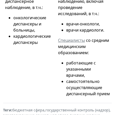
диспансерное
наблюдению, включая
наблюдение, в т.ч.:
проведение
исследований, в т.ч.:
онкологические
диспансеры и
врачи-онкологи,
больницы,
врачи кардиологи.
кардиологические
Специалисты
со средним
диспансеры
медицинским
образованием:
работающие с
указанными
врачами,
самостоятельно
осуществляющие
диспансерный прием
Теги:
бюджетная сфера
,
государственный контроль (надзор)
,