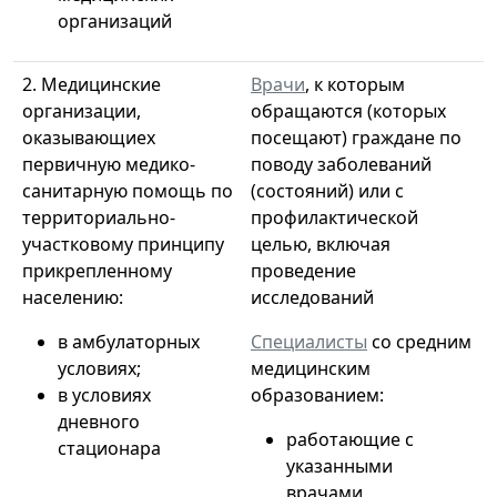
организаций
2. Медицинские
Врачи
, к которым
организации,
обращаются (которых
оказывающиех
посещают) граждане по
первичную медико-
поводу заболеваний
санитарную помощь по
(состояний) или с
территориально-
профилактической
участковому принципу
целью, включая
прикрепленному
проведение
населению:
исследований
в амбулаторных
Специалисты
со средним
условиях;
медицинским
в условиях
образованием:
дневного
работающие с
стационара
указанными
врачами,