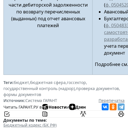
части дебиторской задолженности
(
ф. 050452
по возврату перечисленных
Авансовый
(выданных) под отчет авансовых
Бухгалтер
платежей
(
ф. 050483
самостоят
разработ
учета пер
документ
Подробнее см
Теги:
бюджет
,
бюджетная сфера
,
госсектор
,
государственный контроль (надзор)
,
проверка документов
,
формы документов
Источник:
Система ГАРАНТ
Перепечатка
Читать ГАРАНТ.РУ в
Новости
и
Дзен
Документы по теме:
Бюджетный кодекс (БК РФ)