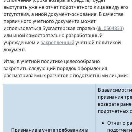
исполнения (срока возврата средств), будет
выступать уже не отчет подотчетного лица ввиду его
отсутствия, а иной документ-основание. В качестве
первичного учетного документа
может
использоваться Бухгалтерская справка (
ф. 0504833
)
или иной
самостоятельно разработанный
учреждением и
закрепленный
учетной политикой
документ.
Итак, в учетной политике целесообразно
закрепить следующий порядок оформления
рассматриваемых расчетов с подотчетными лицами:
В зависимости
признания тр
возврате ран
подотчетных 
Отчет о р
Признание в учете требования в
подотчетн