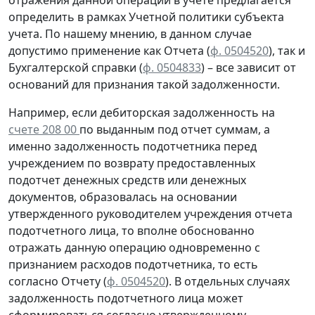
отражения данной операции в учете предлагается
определить в рамках Учетной политики субъекта
учета. По нашему мнению, в данном случае
допустимо применение как Отчета (
ф. 0504520
), так и
Бухгалтерской справки
(
ф. 0504833
) – все зависит от
оснований для признания такой задолженности.
Например, если дебиторская задолженность на
счете 208 00
по выданным под отчет суммам, а
именно задолженность подотчетника перед
учреждением
по возврату
предоставленных
подотчет денежных средств или денежных
документов, образовалась
на основании
утвержденного руководителем учреждения отчета
подотчетного лица, то вполне обоснованно
отражать данную операцию
одновременно
с
признанием расходов подотчетника, то есть
согласно
Отчету (
ф. 0504520
). В отдельных случаях
задолженность подотчетного лица может