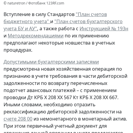
© naturetron / Фотобанк 123RF.com
Вступление в силу Стандартов
"План счетов
бюджетного учета"
и
"План счетов бухгалтерского
учета БУ и АУ"
, а также работа с
Инструкцией № 193н
и
Методрекомендациями
по их применению
предполагают некоторые новшества в учетных
процедурах.
Допустимыми бухгалтерскими записями
предусмотрена
новая
хозяйственная операция по
признанию
в учете
требования
в части дебиторской
задолженности
по возврату
перечисленных
подотчет авансовых платежей – с применением
проводки
Дт
КРБ Х 208 ХХ 567
Кт
КРБ Х 208 ХХ 667.
Иными словами, необходимо отразить
реклассификацию дебиторской задолженности на
счете 208 00
из немонетарного в монетарный актив.
При этом первичный учетный документ для