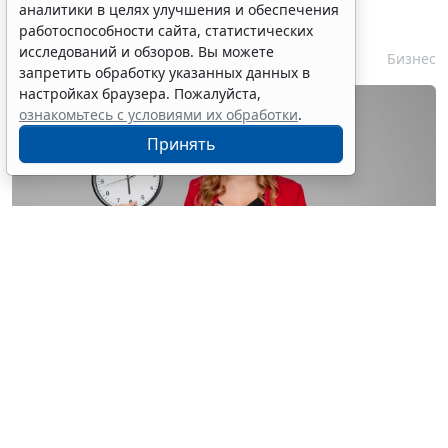
аналитики в целях улучшения и обеспечения
контрагентом сократили
работоспособности сайта, статистических
исследований и обзоров. Вы можете
7 августа 2026 16:55
Бизнес
запретить обработку указанных данных в
настройках браузера. Пожалуйста,
ознакомьтесь с условиями их обработки
.
Принять
© astimak / Фотобанк 123RF.com
Изменения внесены в
ч. 8 ст. 93 Закона № 44-ФЗ
. С 1
января 2027 года такой срок будет составлять не 8, а
5 рабочих дней со дня, следующего за днем