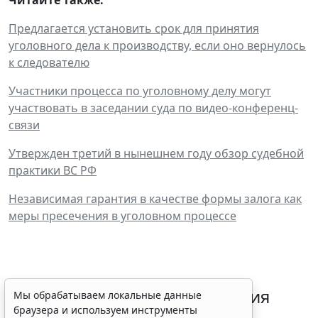
Предлагается установить срок для принятия
уголовного дела к производству, если оно вернулось
к следователю
Участники процесса по уголовному делу могут
участвовать в заседании суда по видео-конференц-
связи
Утвержден третий в нынешнем году обзор судебной
практики ВС РФ
Независимая гарантия в качестве формы залога как
меры пресечения в уголовном процессе
Срок согласования заключения
Мы обрабатываем локальные данные
браузера и используем инструменты
контракта с единственным