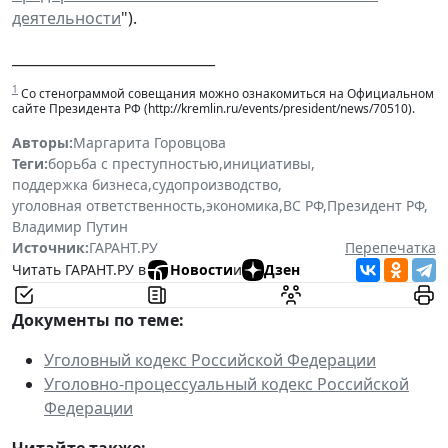
деятельности
").
_____________________________
1
Со стенограммой совещания можно ознакомиться на Официальном
сайте Президента РФ (http://kremlin.ru/events/president/news/70510).
Авторы:
Маргарита Горовцова
Теги:
борьба с преступностью
,
инициативы
,
поддержка бизнеса
,
судопроизводство
,
уголовная ответственность
,
экономика
,
ВС РФ
,
Президент РФ
,
Владимир Путин
Источник:
ГАРАНТ.РУ
Перепечатка
Читать ГАРАНТ.РУ в
Новости
и
Дзен
Документы по теме:
Уголовный кодекс Российской Федерации
Уголовно-процессуальный кодекс Российской
Федерации
Читайте также: