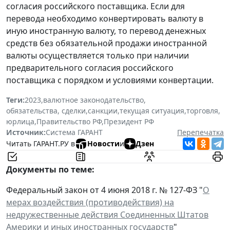
согласия российского поставщика. Если для
перевода необходимо конвертировать валюту в
иную иностранную валюту, то перевод денежных
средств без обязательной продажи иностранной
валюты осуществляется только при наличии
предварительного согласия российского
поставщика с порядком и условиями конвертации.
Теги:
2023
,
валютное законодательство
,
обязательства, сделки
,
санкции
,
текущая ситуация
,
торговля
,
юрлица
,
Правительство РФ
,
Президент РФ
Источник:
Система ГАРАНТ
Перепечатка
Читать ГАРАНТ.РУ в
Новости
и
Дзен
Документы по теме:
Федеральный закон от 4 июня 2018 г. № 127-ФЗ "
О
мерах воздействия (противодействия) на
недружественные действия Соединенных Штатов
Америки и иных иностранных государств
"