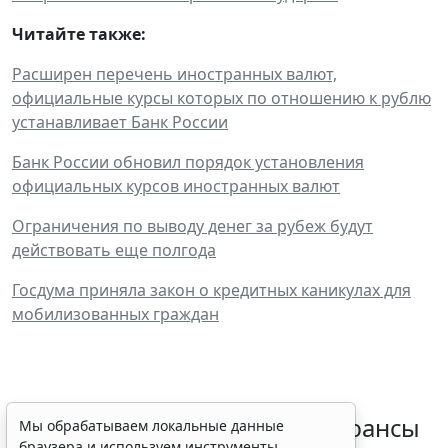
Читайте также:
Расширен перечень иностранных валют,
официальные курсы которых по отношению к рублю
устанавливает Банк России
Банк России обновил порядок установления
официальных курсов иностранных валют
Ограничения по выводу денег за рубеж будут
действовать еще полгода
Госдума приняла закон о кредитных каникулах для
мобилизованных граждан
Резидентам РФ указали на нюансы
Мы обрабатываем локальные данные
браузера и используем инструменты