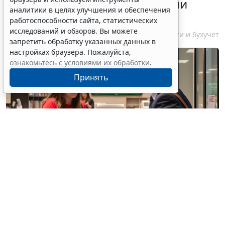
информирования об открытии
аналитики в целях улучшения и обеспечения
счетов за границей
работоспособности сайта, статистических
исследований и обзоров. Вы можете
6 августа 2026 18:27
Налоги и бухучет
запретить обработку указанных данных в
настройках браузера. Пожалуйста,
ознакомьтесь с условиями их обработки
.
Принять
© / Фотобанк 123RF.com
Резиденты РФ (физлица, юрлица, ИП) обязаны
уведомлять налоговые органы об открытии
(закрытии) счетов (вкладов) в иностранных банках,