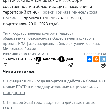
критически важным объектам всех форм
собственности в области защиты населения и
территорий от ЧС (
Проект Приказа Минсельхоза
России
, ID проекта 01/02/01-23/00135203,
подготовлен 20.01.2023 года).
Теги:
государственный контроль (надзор)
,
общественная безопасность
,
общественный контроль
,
проекты НПА
,
физлица
,
чрезвычайные ситуации
,
юрлица
,
Минсельхоз России
Источник:
Система ГАРАНТ
Перепечатка
Читать ГАРАНТ.РУ в
Новости
и
Дзен
Читайте также:
С 1 февраля 2023 года вводятся в действие более 100
новых ГОСТов и предварительных национальных
стандартов
С 1 января 2023 года вводятся в действие новые
ГОСТы