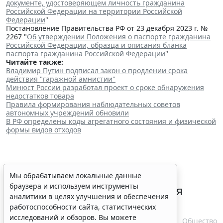
документе, удостоверяющем личность гражданина
Российской Федерации на территории Российской
Федерации
"
Постановление Правительства РФ от 23 декабря 2023 г. №
2267 "
Об утверждении Положения о паспорте гражданина
Российской Федерации, образца и описания бланка
паспорта гражданина Российской Федерации
"
Читайте также:
Владимир Путин подписал закон о продлении срока
действия "гаражной амнистии"
Минюст России разработал проект о сроке обнаружения
недостатков товара
Правила формирования наблюдательных советов
автономных учреждений обновили
В РФ определены коды агрегатного состояния и физической
формы видов отходов
В РФ урегулировали вопросы
Мы обрабатываем локальные данные
браузера и используем инструменты
использования с/х земель для
аналитики в целях улучшения и обеспечения
сельского туризма
работоспособности сайта, статистических
исследований и обзоров. Вы можете
7 августа 2026 16:18
Общество