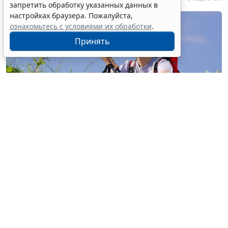
запретить обработку указанных данных в
настройках браузера. Пожалуйста,
ознакомьтесь с условиями их обработки
.
Принять
© buccaneer / Фотобанк 123RF.com
Перевод участка из земель с/х назначения, не
относящихся к землям с/х угодий, в земли особо
охраняемых территорий и объектов (земли
рекреационного назначения) для строительства
объектов сельского туризма разрешен на основании
документации по планировке территории без