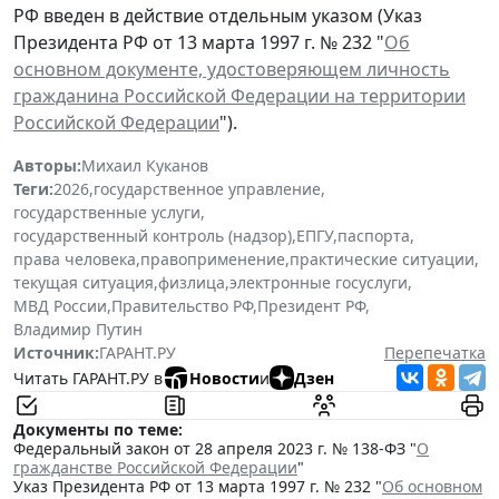
РФ введен в действие отдельным указом (Указ
Президента РФ от 13 марта 1997 г. № 232 "
Об
основном документе, удостоверяющем личность
гражданина Российской Федерации на территории
Российской Федерации
").
Авторы:
Михаил Куканов
Теги:
2026
,
государственное управление
,
государственные услуги
,
государственный контроль (надзор)
,
ЕПГУ
,
паспорта
,
права человека
,
правоприменение
,
практические ситуации
,
текущая ситуация
,
физлица
,
электронные госуслуги
,
МВД России
,
Правительство РФ
,
Президент РФ
,
Владимир Путин
Источник:
ГАРАНТ.РУ
Перепечатка
Читать ГАРАНТ.РУ в
Новости
и
Дзен
Документы по теме:
Федеральный закон от 28 апреля 2023 г. № 138-ФЗ "
О
гражданстве Российской Федерации
"
Указ Президента РФ от 13 марта 1997 г. № 232 "
Об основном