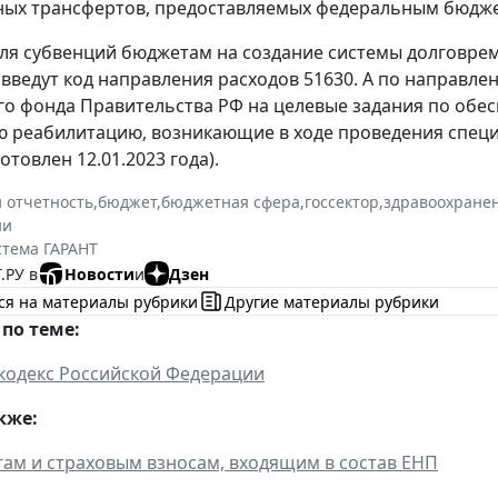
ых трансфертов, предоставляемых федеральным бюдж
ля субвенций бюджетам на создание системы долговрем
введут код направления расходов 51630. А по направле
го фонда Правительства РФ на целевые задания по обе
 реабилитацию, возникающие в ходе проведения специ
готовлен 12.01.2023 года).
и отчетность
,
бюджет
,
бюджетная сфера
,
госсектор
,
здравоохране
ии
стема ГАРАНТ
.РУ в
Новости
и
Дзен
ся на материалы рубрики
Другие материалы рубрики
по теме:
кодекс Российской Федерации
кже:
гам и страховым взносам, входящим в состав ЕНП