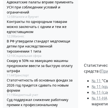
Адвокатские палаты вправе применять
УСН при соблюдении условий и
ограничений
12:58
Налоги и бухучет
Контракты по однородным товарам
можно заключать с одним и тем же
едпоставщиком
12:39
Бизнес
В РФ утвердили стандарт медпомощи
детям при наследственной
тирозинемии 1 типа
12:10
Социальная сфера
Скидку в 50% на эвакуацию машины
Статистичес
предложили ввести за быструю оплату
штрафа
средств (
При
11:44
Транспорт
Статотчетность об основных фондах за
№ 11
"Св
2026 год придется сдавать по новым
№ 11 (кр
формам
№ 11 (сд
11:19
Бюджетный учет
№ 11-НА
Суд поддержал снижение работнику
маркети
премии к профессиональному