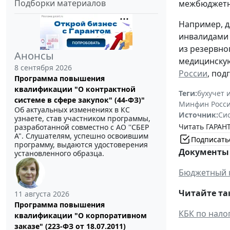
Подборки материалов
межбюджетн
Например, д
инвалидами 
из резервно
Анонсы
медицинскую
8 сентября 2026
России
, под
Программа повышения
квалификации "О контрактной
Теги:
бухучет 
системе в сфере закупок" (44-ФЗ)"
Минфин Росс
Об актуальных изменениях в КС
Источник:
Си
узнаете, став участником программы,
Читать ГАРАНТ
разработанной совместно с АО ''СБЕР
А". Слушателям, успешно освоившим
Подписать
программу, выдаются удостоверения
Документы 
установленного образца.
Бюджетный 
Читайте та
11 августа 2026
Программа повышения
КБК по нало
квалификации "О корпоративном
заказе" (223-ФЗ от 18.07.2011)