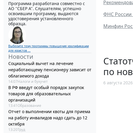
Рекомендова
Программа разработана совместно с
АО ''СБЕР А". Слушателям, успешно
освоившим программу, выдаются
ФНС России 
удостоверения установленного
образца.
Минфин Росс
Выберите тему программы повышения квалификации
для юристов ...
Новости
Статот
Социальный вычет на лечение
по но
неработающему пенсионеру зависит от
облагаемого дохода
14:07
Налоги и бухучет
6 августа 2026
В РФ введут особый порядок закупок
товаров для образовательных
организаций
13:41
Образование
Отчет о выполнении квоты для приема
на работу инвалидов надо сдать до 12
октября
13:20
Труд