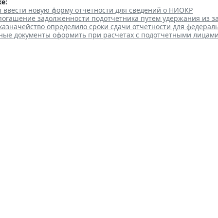
е:
л ввести новую форму отчетности для сведений о НИОКР
 погашение задолженности подотчетника путем удержания из з
казначейство определило сроки сдачи отчетности для федерал
ные документы оформить при расчетах с подотчетными лицам
ельство РФ утвердило правил
оринга
 12:55