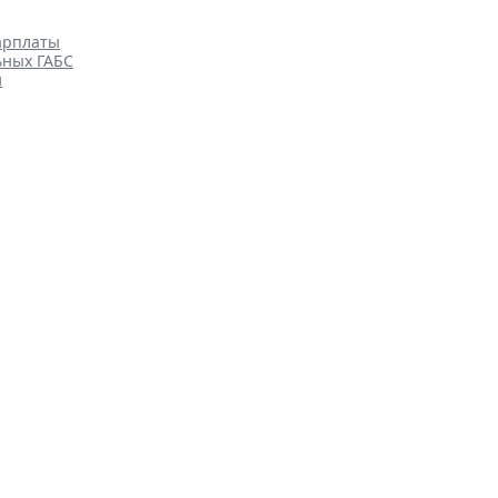
арплаты
ьных ГАБС
и
а проведения казначейского
Бюджетный учет