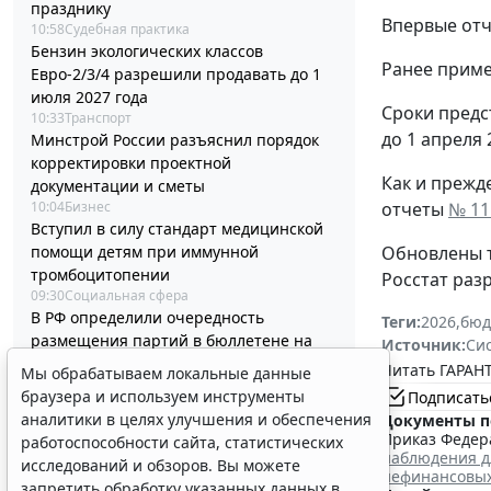
празднику
Впервые отч
10:58
Судебная практика
Бензин экологических классов
Ранее прим
Евро-2/3/4 разрешили продавать до 1
июля 2027 года
Сроки предс
10:33
Транспорт
до 1 апреля 
Минстрой России разъяснил порядок
корректировки проектной
Как и прежд
документации и сметы
10:04
Бизнес
отчеты
№ 1
Вступил в силу стандарт медицинской
помощи детям при иммунной
Обновлены т
тромбоцитопении
Росстат раз
09:30
Социальная сфера
В РФ определили очередность
Теги:
2026
,
бюд
размещения партий в бюллетене на
Источник:
Си
выборах в Госдуму
Читать ГАРАНТ
Мы обрабатываем локальные данные
5 авг 18:35
Общество
браузера и используем инструменты
Подписать
Граждане могут запустить процедуру
аналитики в целях улучшения и обеспечения
Документы п
банкротства в упрощенном порядке
Приказ Федера
работоспособности сайта, статистических
через МФЦ
наблюдения д
исследований и обзоров. Вы можете
5 авг 18:27
Налоги и бухучет
нефинансовых
запретить обработку указанных данных в