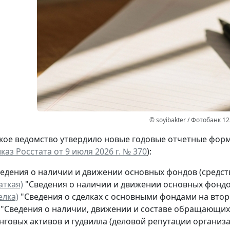
© soyibakter / Фотобанк 1
кое ведомство утвердило новые годовые отчетные форм
каз Росстата от 9 июля 2026 г. № 370
):
едения о наличии и движении основных фондов (средств
аткая)
"Сведения о наличии и движении основных фондов
елка)
"Сведения о сделках с основными фондами на втори
"Сведения о наличии, движении и составе обращающихс
нговых активов и гудвилла (деловой репутации организа