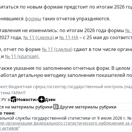
итаться по новым формам предстоит по итогам 2026 го
енявшиеся
формы
таких отчетов упраздняются.
тавления не изменились: по итогам 2026 года формы
№ 
2027 года,
№ 11 (сделка)
и
№ 11-НА
– с 25 мая до соответс
е, отчет по форме
№ 11 (сделка)
сдают в том числе орга
1
и
№ 11 (краткая).
акже указания по заполнению отчетных форм. В целом 
работал детальную методику заполнения показателей по
жет
,
бюджетная сфера
,
госсектор
,
государственный контроль (на
стема ГАРАНТ
.РУ в
Новости
и
Дзен
ся на материалы рубрики
Другие материалы рубрики
о теме:
льной службы государственной статистики от 9 июля 2026 г. № 
ля организации федерального статистического наблюдения за 
 активов
"