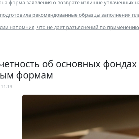
на форма заявления о возврате излишне уплаченных на
подготовила рекомендованные образцы заполнения пла
ии напомнил, что не дает разъяснений по применению 
четность об основных фондах 
вым формам
 11:19