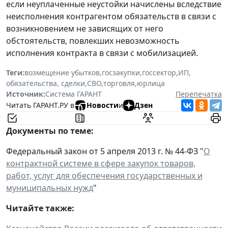
если неуплаченные неустойки начислены вследствие
неисполнения контрагентом обязательств в связи с
возникновением не зависящих от него
обстоятельств, повлекших невозможность
исполнения контракта в связи с мобилизацией.
Теги:
возмещение убытков
,
госзакупки
,
госсектор
,
ИП
,
обязательства, сделки
,
СВО
,
торговля
,
юрлица
Источник:
Система ГАРАНТ
Перепечатка
Читать ГАРАНТ.РУ в
Новости
и
Дзен
Документы по теме:
Федеральный закон от 5 апреля 2013 г. № 44-ФЗ "
О
контрактной системе в сфере закупок товаров,
работ, услуг для обеспечения государственных и
муниципальных нужд
"
Читайте также: