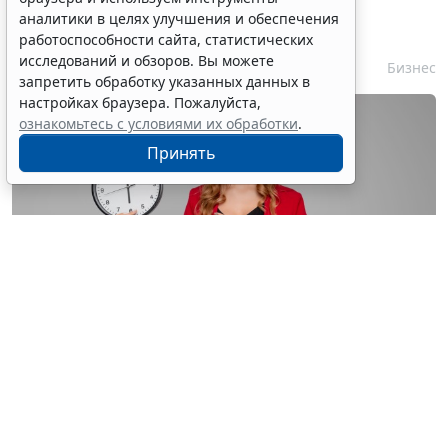
контракта с единственным
аналитики в целях улучшения и обеспечения
контрагентом сократили
работоспособности сайта, статистических
исследований и обзоров. Вы можете
7 августа 2026 16:55
Бизнес
запретить обработку указанных данных в
настройках браузера. Пожалуйста,
ознакомьтесь с условиями их обработки
.
Принять
© astimak / Фотобанк 123RF.com
Изменения внесены в
ч. 8 ст. 93 Закона № 44-ФЗ
. С 1
января 2027 года такой срок будет составлять не 8, а
5 рабочих дней со дня, следующего за днем