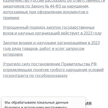
Казначейство России рассказало об ответственности
заказчиков по Закону № 44-ФЗ за нарушения,
допускаемые при оформлении документов о
приемке
Упрощенный порядок закупок государственных
вузов и научных организаций действует в 2023 году
Закупки вузами и научными организациями в 2023
году ряда товаров, работ и услуг запросом
котировок
Утратило силу постановление Правительства РФ,
определяющее понятие грубого нарушения условий
госконтракта по гособоронзаказу
Срок согласования заключения
Мы обрабатываем локальные данные
браузера и используем инструменты