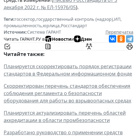
средств измерений (
Письмо Росстандарта от 5
декабря 2022 г. № ЕЛ-15976/05
).
Теги:
госсектор
,
государственный контроль (надзор)
,
ИП
,
промышленность
,
юрлица
,
Росстандарт
Источник:
Система ГАРАНТ
Перепечатка
Читать ГАРАНТ.РУ в
Новости
и
Дзен
Читайте также:
Планируется скорректировать порядок регистрации
стандартов в Федеральном информационном фонде
Скорректирован перечень стандартов обеспечения
соблюдения регламента о безопасности
оборудования для работы во взрывоопасных средах
Планируется актуализировать перечень областей
аккредитации в области промбезопасности
Разработано руководство о применении средств