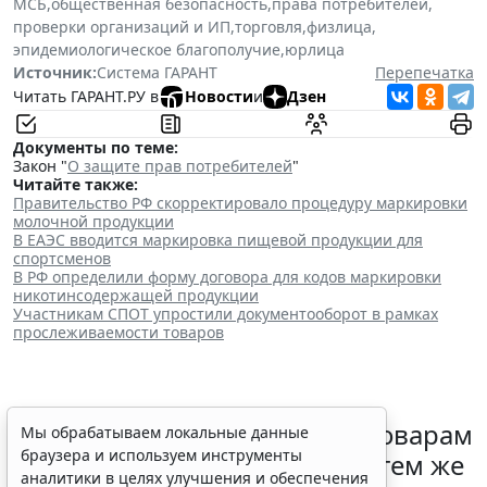
МСБ
,
общественная безопасность
,
права потребителей
,
проверки организаций и ИП
,
торговля
,
физлица
,
эпидемиологическое благополучие
,
юрлица
Источник:
Система ГАРАНТ
Перепечатка
Читать ГАРАНТ.РУ в
Новости
и
Дзен
Документы по теме:
Закон "
О защите прав потребителей
"
Читайте также:
Правительство РФ скорректировало процедуру маркировки
молочной продукции
В ЕАЭС вводится маркировка пищевой продукции для
спортсменов
В РФ определили форму договора для кодов маркировки
никотинсодержащей продукции
Участникам СПОТ упростили документооборот в рамках
прослеживаемости товаров
Контракты по однородным товарам
Мы обрабатываем локальные данные
браузера и используем инструменты
можно заключать с одним и тем же
аналитики в целях улучшения и обеспечения