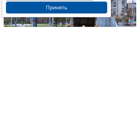
Принять
© haritonoff / Фотобанк 123RF.com
Группа законодателей во главе с
Леонидом
Слуцким
внесла на рассмотрение нижней палаты
парламента законопроект об ужесточении правил
миграционного учета на муниципальном уровне.
1
Документ
предусматривает поправки в
ст. 5
Федерального закона от 18 июля 2006 г. № 109-ФЗ "
О
миграционном учете иностранных граждан и лиц
без гражданства в Российской Федерации
".