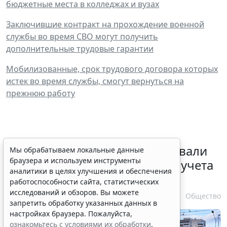
бюджетные места в колледжах и вузах
Заключившие контракт на прохождение военной
службы во время СВО могут получить
дополнительные трудовые гарантии
Мобилизованные, срок трудового договора которых
истек во время службы, смогут вернуться на
прежнюю работу
Депутаты Госдумы инициировали
Мы обрабатываем локальные данные
браузера и используем инструменты
ужесточение миграционного учета
аналитики в целях улучшения и обеспечения
в регионах
работоспособности сайта, статистических
исследований и обзоров. Вы можете
6 августа 2026 17:20
Общество
запретить обработку указанных данных в
настройках браузера. Пожалуйста,
ознакомьтесь с условиями их обработки
.