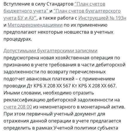
Вступление в силу Стандартов
"План счетов
бюджетного учета"
и
"План счетов бухгалтерского
учета БУ и АУ"
, а также работа с
Инструкцией № 193н
и
Методрекомендациями
по их применению
предполагают некоторые новшества в учетных
процедурах.
Допустимыми бухгалтерскими записями
предусмотрена
новая
хозяйственная операция по
признанию
в учете
требования
в части дебиторской
задолженности
по возврату
перечисленных
подотчет авансовых платежей – с применением
проводки
Дт
КРБ Х 208 ХХ 567
Кт
КРБ Х 208 ХХ 667.
Иными словами, необходимо отразить
реклассификацию дебиторской задолженности на
счете 208 00
из немонетарного в монетарный актив.
При этом первичный учетный документ для
отражения данной операции в учете предлагается
определить в рамках Учетной политики субъекта