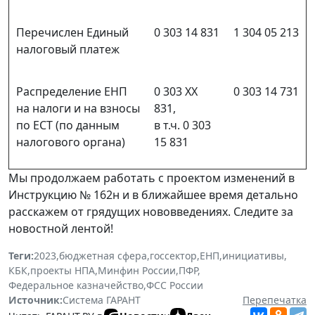
Перечислен Единый
0 303 14 831
1 304 05 213
налоговый платеж
Распределение ЕНП
0 303 ХХ
0 303 14 731
на налоги и на взносы
831,
по ЕСТ (по данным
в т.ч. 0 303
налогового органа)
15 831
Мы продолжаем работать с проектом изменений в
Инструкцию № 162н и в ближайшее время детально
расскажем от грядущих нововведениях. Следите за
новостной лентой!
Теги:
2023
,
бюджетная сфера
,
госсектор
,
ЕНП
,
инициативы
,
КБК
,
проекты НПА
,
Минфин России
,
ПФР
,
Федеральное казначейство
,
ФСС России
Источник:
Система ГАРАНТ
Перепечатка