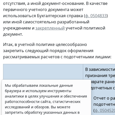
отсутствия, а иной документ-основание. В качестве
первичного учетного документа
может
использоваться Бухгалтерская справка (
ф. 0504833
)
или иной
самостоятельно разработанный
учреждением и
закрепленный
учетной политикой
документ.
Итак, в учетной политике целесообразно
закрепить следующий порядок оформления
рассматриваемых расчетов с подотчетными лицами:
В зависимости
признания тр
возврате ран
Мы обрабатываем локальные данные
подотчетных 
браузера и используем инструменты
аналитики в целях улучшения и обеспечения
Отчет о р
работоспособности сайта, статистических
Признание в учете требования в
подотчетн
исследований и обзоров. Вы можете
части дебиторской задолженности
(
ф. 050452
запретить обработку указанных данных в