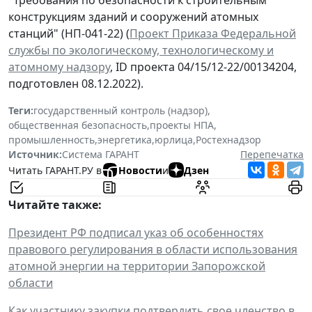
"Требования по безопасности к строительным
конструкциям зданий и сооружений атомных
станций" (НП-041-22) (
Проект Приказа Федеральной
службы по экологическому, технологическому и
атомному надзору
, ID проекта 04/15/12-22/00134204,
подготовлен 08.12.2022).
Теги:
государственный контроль (надзор)
,
общественная безопасность
,
проекты НПА
,
промышленность
,
энергетика
,
юрлица
,
Ростехнадзор
Источник:
Система ГАРАНТ
Перепечатка
Читать ГАРАНТ.РУ в
Новости
и
Дзен
Читайте также:
Президент РФ подписал указ об особенностях
правового регулирования в области использования
атомной энергии на территории Запорожской
области
Как участнику закупки подтвердить свое членство в