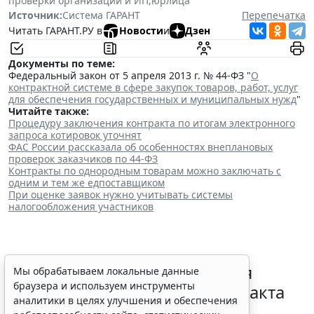
проверки организаций и ИП
,
юрлица
Источник:
Система ГАРАНТ
Перепечатка
Читать ГАРАНТ.РУ в
Новости
и
Дзен
Документы по теме:
Федеральный закон от 5 апреля 2013 г. № 44-ФЗ "
О
контрактной системе в сфере закупок товаров, работ, услуг
для обеспечения государственных и муниципальных нужд
"
Читайте также:
Процедуру заключения контракта по итогам электронного
запроса котировок уточнят
ФАС России рассказала об особенностях внеплановых
проверок заказчиков по 44-ФЗ
Контракты по однородным товарам можно заключать с
одним и тем же едпоставщиком
При оценке заявок нужно учитывать системы
налогообложения участников
Перечень случаев изменения
Мы обрабатываем локальные данные
браузера и используем инструменты
существенных условий контракта
аналитики в целях улучшения и обеспечения
решили дополнить