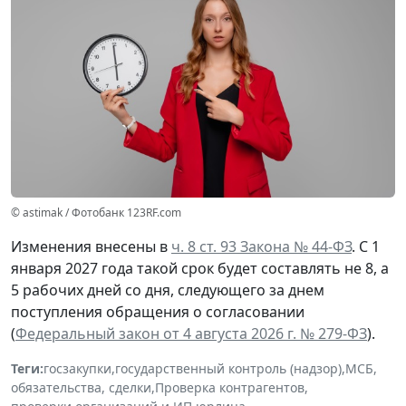
© astimak / Фотобанк 123RF.com
Изменения внесены в
ч. 8 ст. 93 Закона № 44-ФЗ
. С 1
января 2027 года такой срок будет составлять не 8, а
5 рабочих дней со дня, следующего за днем
поступления обращения о согласовании
(
Федеральный закон от 4 августа 2026 г. № 279-ФЗ
).
Теги:
госзакупки
,
государственный контроль (надзор)
,
МСБ
,
обязательства, сделки
,
Проверка контрагентов
,