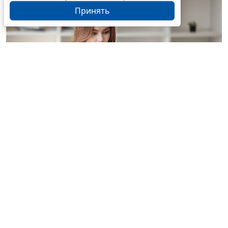
Принять
© treeratw/ Фотобанк 123RF.com
Налоговые органы на официальном сайте
информируют бизнес-сообщество о том, что с
введением нового упрощенного регламента
процедура прекращения деятельности организации
занимает 3,5 месяца.
Этой возможностью может воспользоваться