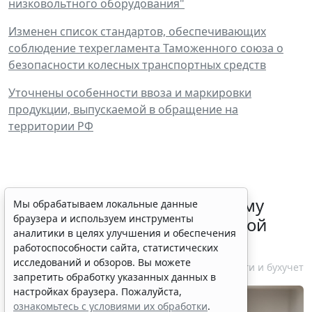
низковольтного оборудования"
Изменен список стандартов, обеспечивающих
соблюдение техрегламента Таможенного союза о
безопасности колесных транспортных средств
Уточнены особенности ввоза и маркировки
продукции, выпускаемой в обращение на
территории РФ
ФНС России рассказала малому
Мы обрабатываем локальные данные
браузера и используем инструменты
бизнесу о порядке упрощенной
аналитики в целях улучшения и обеспечения
ликвидации компании
работоспособности сайта, статистических
исследований и обзоров. Вы можете
7 августа 2026 18:16
Налоги и бухучет
запретить обработку указанных данных в
настройках браузера. Пожалуйста,
ознакомьтесь с условиями их обработки
.