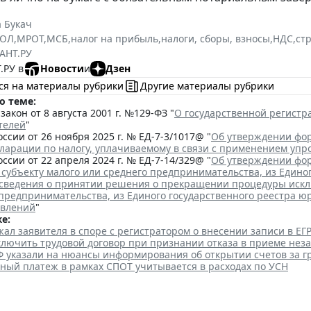
 Букач
РЮЛ
,
МРОТ
,
МСБ
,
налог на прибыль
,
налоги, сборы, взносы
,
НДС
,
ст
АНТ.РУ
.РУ в
Новости
и
Дзен
ся на материалы рубрики
Другие материалы рубрики
о теме:
акон от 8 августа 2001 г. №129-ФЗ "
О государственной регист
телей
"
ссии от 26 ноября 2025 г. № ЕД-7-3/1017@ "
Об утверждении фор
кларации по налогу, уплачиваемому в связи с применением уп
ссии от 22 апреля 2024 г. № ЕД-7-14/329@ "
Об утверждении фор
 субъекту малого или среднего предпринимательства, из Едино
сведения о принятии решения о прекращении процедуры исклю
 предпринимательства, из Единого государственного реестра ю
явлений
"
е:
ал заявителя в споре с регистратором о внесении записи в Е
аключить трудовой договор при признании отказа в приеме нез
Ф указали на нюансы информирования об открытии счетов за 
ный платеж в рамках СПОТ учитывается в расходах по УСН