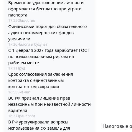
Временное удостоверение личности
оформляется бесплатно при утрате
паспорта
17:55
Общество
Финансовый порог для обязательного
аудита некоммерческих фондов
увеличили
17:36
Налоги и бухучет
С 1 февраля 2027 года заработает ГОСТ
по психосоциальным рискам на
рабочем месте
17:11
Труд
Срок согласования заключения
контракта с единственным
контрагентом сократили
16:55
Бизнес
ВС РФ признал лишение прав
незаконным при неизвестной личности
водителя
16:37
Транспорт
В РФ урегулировали вопросы
Налоговые о
использования с/х земель для