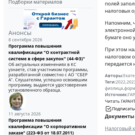
Подборки материалов
полей запол
налоговых о
Напомним, ч
электронной
Анонсы
бумаге оно 
8 сентября 2026
Программа повышения
При этом на
квалификации "О контрактной
налоговом о
системе в сфере закупок" (44-ФЗ)"
передается 
Об актуальных изменениях в КС
узнаете, став участником программы,
разработанной совместно с АО ''СБЕР
Авторы:
Екат
А". Слушателям, успешно освоившим
Теги:
2022
,
202
программу, выдаются удостоверения
физлица
,
форм
установленного образца.
Источник:
ГАР
Читать ГАРАНТ
Подписать
11 августа 2026
Документы 
Программа повышения
квалификации "О корпоративном
Налоговый к
заказе" (223-ФЗ от 18.07.2011)