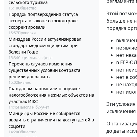
регламента 
сельского туризма
16:18
Общество
Этой возмож
Порядок подтверждения статуса
больше не н
эксперта в законе о госконтроле
скорректировали
порядка орг
15:57
Проверки
Минздрав России актуализировал
включен
стандарт медпомощи детям при
не явля
болезни Гоше
нет нез
15:34
Социальная сфера
в ЕГРЮЛ
Перечень случаев изменения
нет неи
существенных условий контракта
нет в с
решили дополнить
15:02
Бизнес
не нахо
Гражданам напомнили о порядке
нет иск
налогообложения нежилых объектов на
участках ИЖС
Эти условия
14:45
Налоги и бухучет
исключения
Минцифры России не собирается
вводить ограничения на доступ детей в
Организация
соцсети
до даты иск
14:20
Общество