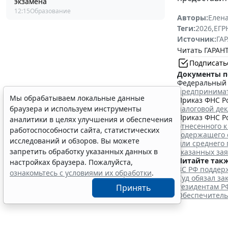
экзамена
12:15
Образование
Авторы:
Елена
Теги:
2026
,
ЕГ
Источник:
ГАР
Читать ГАРАНТ
Подписать
Документы п
Федеральный з
предпринима
Мы обрабатываем локальные данные
Приказ ФНС Ро
налоговой де
браузера и используем инструменты
Приказ ФНС Ро
аналитики в целях улучшения и обеспечения
отнесенного к
работоспособности сайта, статистических
содержащего 
исследований и обзоров. Вы можете
или среднего
запретить обработку указанных данных в
указанных за
Читайте такж
настройках браузера. Пожалуйста,
ВС РФ поддерж
ознакомьтесь с условиями их обработки
.
Суд обязал з
Резидентам Р
Принять
Обеспечитель