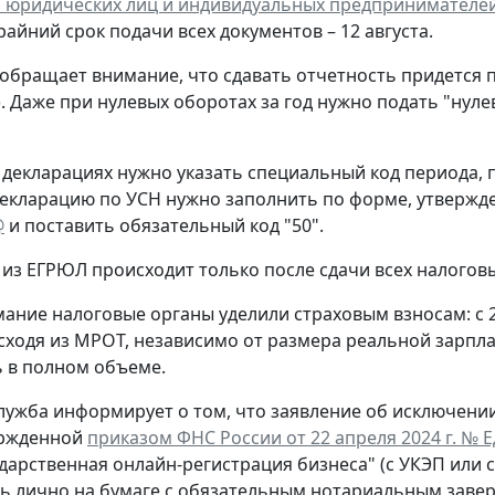
 юридических лиц и индивидуальных предпринимателе
крайний срок подачи всех документов – 12 августа.
обращает внимание, что сдавать отчетность придется 
. Даже при нулевых оборотах за год нужно подать "нул
 декларациях нужно указать специальный код периода
екларацию по УСН нужно заполнить по форме, утверж
@
и поставить обязательный код "50".
из ЕГРЮЛ происходит только после сдачи всех налогов
ание налоговые органы уделили страховым взносам: с 
сходя из МРОТ, независимо от размера реальной зарпла
 в полном объеме.
лужба информирует о том, что заявление об исключени
ержденной
приказом ФНС России от 22 апреля 2024 г. № 
ударственная онлайн-регистрация бизнеса" (с УКЭП или 
ь лично на бумаге с обязательным нотариальным заве