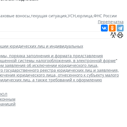
раховые взносы
,
текущая ситуация
,
УСН
,
юрлица
,
ФНС России
Перепечатка
рации юридических лиц и индивидуальных
мы, порядка заполнения и формата представления
рощенной системы налогообложения, в электронной форме
"
м заявления об исключении юридического лица,
го государственного реестра юридических лиц и заявления,
чения юридического лица, отнесенного к субъекту малого
ридических лиц, а также требований к оформлению
ГРЮЛ
аконным
границей