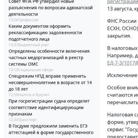
регистрации
Совет ФПА РФ утвердил новые
разъяснения по вопросам адвокатской
13 августа, 
деятельности
13:56
Профессия
ФНС России 
Каким документом оформить
ЕСХН, ОСНО)
реклассификацию задолженности
закрытия.
подотчетного лица
13:37
Бюджетный учет
В налоговых
Определены особенности включения
Например, д
частных медорганизаций в реестр
ЕД-7-3/1017
системы ОМС
13:19
Социальная сфера
Исключение 
Спецрежим НПД вправе применять
несовершеннолетние в возрасте от 14
Особое вним
до 18 лет
считаются и
12:58
Налоги и бухучет
При госрегистрации судна определят
перечислить
соответствие идентифицирующим
признакам
Налоговая с
12:34
Транспорт
форме, утв
В Госдуме предложили заменить ЕГЭ
сервис "Гос
аттестацией в форме государственного
предоставит