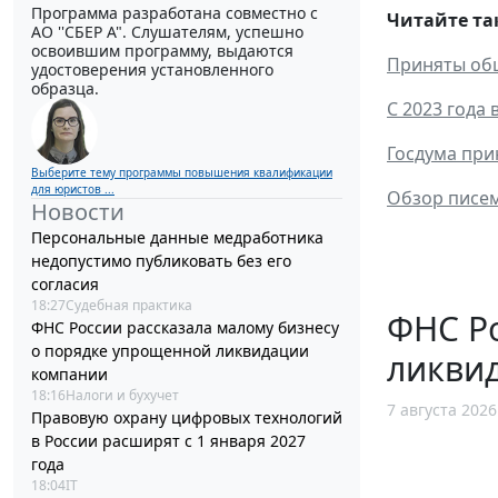
Программа разработана совместно с
Читайте та
АО ''СБЕР А". Слушателям, успешно
освоившим программу, выдаются
Приняты обш
удостоверения установленного
образца.
С 2023 года
Госдума при
Выберите тему программы повышения квалификации
для юристов ...
Обзор писем
Новости
Персональные данные медработника
недопустимо публиковать без его
согласия
18:27
Судебная практика
ФНС Ро
ФНС России рассказала малому бизнесу
о порядке упрощенной ликвидации
ликви
компании
18:16
Налоги и бухучет
7 августа 2026
Правовую охрану цифровых технологий
в России расширят с 1 января 2027
года
18:04
IT