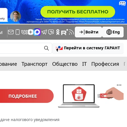
м
Войти
Eng
Перейти в систему ГАРАНТ
ование
Транспорт
Общество
IT
Профессия
П
даче налогового уведомления