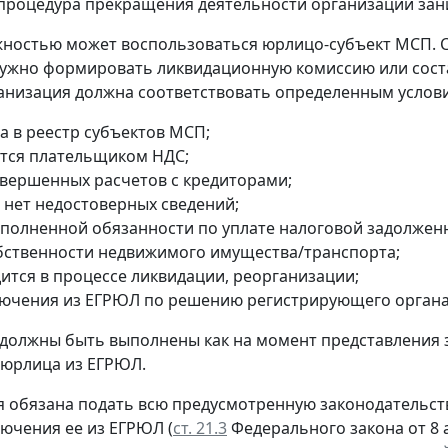
процедура прекращения деятельности организации зани
ностью может воспользоваться юрлицо-субъект МСП. 
ужно формировать ликвидационную комиссию или сост
анизация должна соответствовать определенным услов
а в реестр субъектов МСП;
ется плательщиком НДС;
авершенных расчетов с кредиторами;
 нет недостоверных сведений;
сполненной обязанности по уплате налоговой задолжен
обственности недвижимого имущества/транспорта;
дится в процессе ликвидации, реорганизации;
лючения из ЕГРЮЛ по решению регистрирующего органа
 должны быть выполнены как на момент представления 
 юрлица из ЕГРЮЛ.
 обязана подать всю предусмотренную законодательств
лючения ее из ЕГРЮЛ (
ст. 21.3
Федерального закона от 8 а