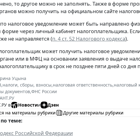
нено, то другое можно не заполнять. Также в форме пр
рганов можно получить на официальном сайте налогов
то налоговое уведомление может быть направлено физ
 форме через личный кабинет налогоплательщика. Если
уже не направляется (
п. 4 ст. 52 Налогового кодекса
).
логоплательщик может получить налоговое уведомлени
ргане или в МФЦ на основании заявления о выдаче нал
налогоплательщику в срок не позднее пяти дней со дня
ерина Уцына
3
,
налоги, сборы, взносы
,
налоговая ответственность
,
налоговый 
ы документов
,
ФНС России
АНТ.РУ
.РУ в
Новости
и
Дзен
ся на материалы рубрики
Другие материалы рубрики
по теме:
одекс Российской Федерации