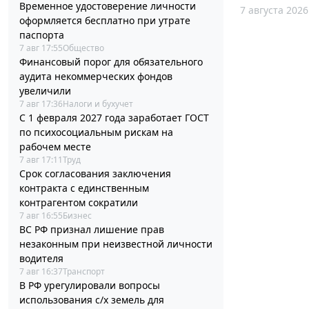
Временное удостоверение личности
7 августа 2026
оформляется бесплатно при утрате
паспорта
7 авг 17:55
Общество
Финансовый порог для обязательного
аудита некоммерческих фондов
увеличили
7 авг 17:36
Налоги и бухучет
С 1 февраля 2027 года заработает ГОСТ
по психосоциальным рискам на
рабочем месте
7 авг 17:11
Труд
Срок согласования заключения
контракта с единственным
контрагентом сократили
7 авг 16:55
Бизнес
ВС РФ признал лишение прав
незаконным при неизвестной личности
водителя
7 авг 16:37
Транспорт
В РФ урегулировали вопросы
использования с/х земель для