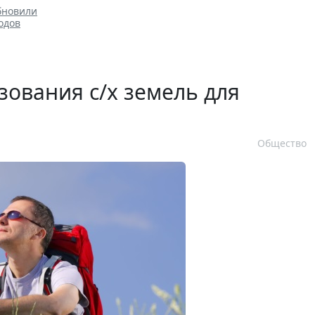
бновили
одов
зования с/х земель для
Общество