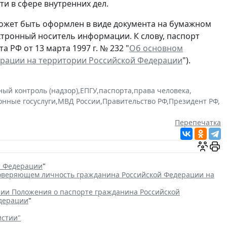
и в сфере внутренних дел.
ожет быть оформлен в виде документа на бумажном
ектронный носитель информации. К слову, паспорт
 РФ от 13 марта 1997 г. № 232 "
Об основном
ерации на территории Российской Федерации
").
ный контроль (надзор)
,
ЕПГУ
,
паспорта
,
права человека
,
онные госуслуги
,
МВД России
,
Правительство РФ
,
Президент РФ
,
Перепечатка
й Федерации
"
товеряющем личность гражданина Российской Федерации на
ии Положения о паспорте гражданина Российской
едерации
"
истии"