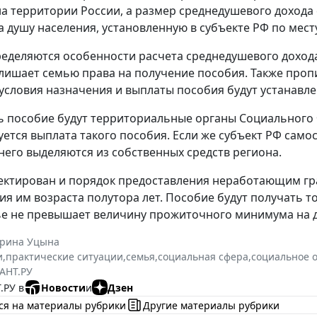
а территории России, а размер среднедушевого доход
 душу населения, установленную в субъекте РФ по мест
еделяются особенности расчета среднедушевого дохода
лишает семью права на получение пособия. Также проп
 условия назначения и выплаты пособия будут устанавл
 пособие будут территориальные органы Социального Ф
ется выплата такого пособия. Если же субъект РФ само
 него выделяются из собственных средств региона.
ектирован и порядок предоставления неработающим гр
ия им возраста полутора лет. Пособие будут получать 
ье не превышает величину прожиточного минимума на д
ерина Уцына
и
,
практические ситуации
,
семья
,
социальная сфера
,
социальное 
АНТ.РУ
.РУ в
Новости
и
Дзен
ся на материалы рубрики
Другие материалы рубрики