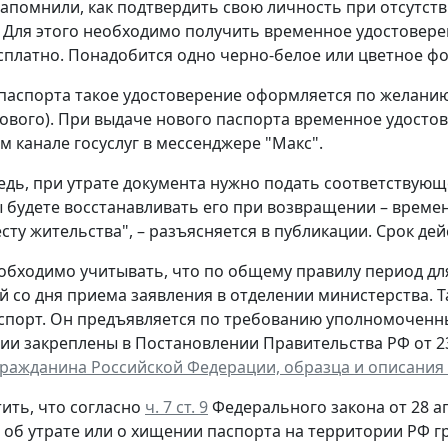
апомнили, как подтвердить свою личность при отсутст
 Для этого необходимо получить временное удостовере
сплатно. Понадобится одно черно-белое или цветное фот
паспорта такое удостоверение оформляется по желанию 
ового). При выдаче нового паспорта временное удостов
 канале госуслуг в мессенджере "Макс".
едь, при утрате документа нужно подать соответствующ
ы будете восстанавливать его при возвращении – време
сту жительства", – разъясняется в публикации. Срок дей
обходимо учитывать, что по общему правилу период д
й со дня приема заявления в отделении министерства. 
спорт. Он предъявляется по требованию уполномоченн
ии закреплены в Постановлении Правительства РФ от 23 
гражданина Российской Федерации, образца и описания
ить, что согласно
ч. 7 ст. 9
Федерального закона от 28 ап
, об утрате или о хищении паспорта на территории РФ 