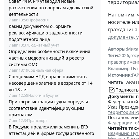
Совет ФПА РФ утвердил новые
территориал
разъяснения по вопросам адвокатской
деятельности
Напомним, ч
7 авг 13:56
Профессия
носителе ил
Каким документом оформить
гражданина 
реклассификацию задолженности
документе, 
подотчетного лица
7 авг 13:37
Бюджетный учет
Авторы:
Миха
Определены особенности включения
Теги:
2026
,
гос
частных медорганизаций в реестр
правопримен
системы ОМС
Владимир Пут
7 авг 13:19
Социальная сфера
Источник:
ГАР
Спецрежим НПД вправе применять
Читать ГАРАНТ
несовершеннолетние в возрасте от 14
до 18 лет
Подписать
7 авг 12:58
Налоги и бухучет
Документы п
При госрегистрации судна определят
Федеральный з
Указ Президен
соответствие идентифицирующим
территории Р
признакам
Постановление
7 авг 12:34
Транспорт
Федерации, о
В Госдуме предложили заменить ЕГЭ
Читайте такж
аттестацией в форме государственного
Владимир Пут
Минюст Росси