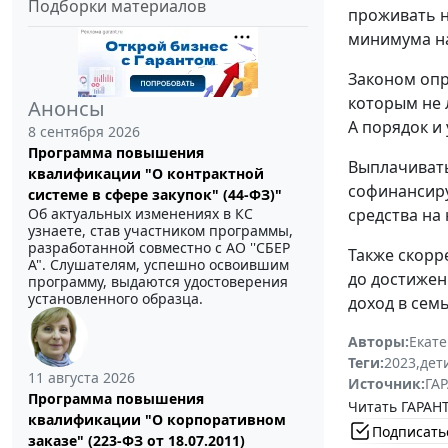
Подборки материалов
проживать н
минимума на
Законом опр
которым не 
Анонсы
А порядок и
8 сентября 2026
Программа повышения
Выплачивать
квалификации "О контрактной
софинансиру
системе в сфере закупок" (44-ФЗ)"
Об актуальных изменениях в КС
средства на
узнаете, став участником программы,
разработанной совместно с АО ''СБЕР
Также скорр
А". Слушателям, успешно освоившим
до достижен
программу, выдаются удостоверения
установленного образца.
доход в сем
Авторы:
Екат
Теги:
2023
,
дет
11 августа 2026
Источник:
ГАР
Программа повышения
Читать ГАРАНТ
квалификации "О корпоративном
Подписать
заказе" (223-ФЗ от 18.07.2011)