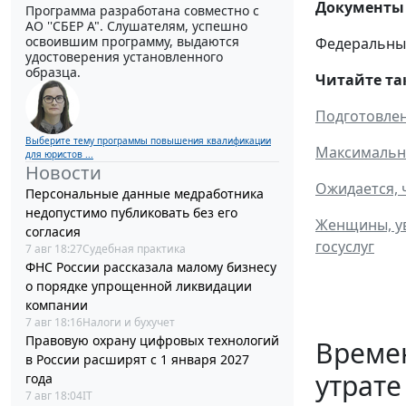
Документы 
Программа разработана совместно с
АО ''СБЕР А". Слушателям, успешно
освоившим программу, выдаются
Федеральный 
удостоверения установленного
образца.
Читайте та
Подготовлен
Выберите тему программы повышения квалификации
Максимальны
для юристов ...
Новости
Ожидается, 
Персональные данные медработника
недопустимо публиковать без его
Женщины, ув
согласия
госуслуг
7 авг 18:27
Судебная практика
ФНС России рассказала малому бизнесу
о порядке упрощенной ликвидации
компании
7 авг 18:16
Налоги и бухучет
Правовую охрану цифровых технологий
Време
в России расширят с 1 января 2027
утрате
года
7 авг 18:04
IT