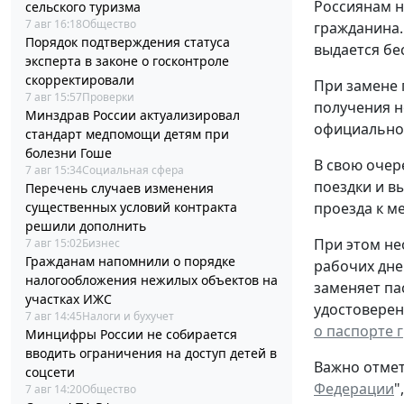
Россиянам н
сельского туризма
7 авг 16:18
Общество
гражданина.
Порядок подтверждения статуса
выдается бе
эксперта в законе о госконтроле
скорректировали
При замене 
7 авг 15:57
Проверки
получения н
Минздрав России актуализировал
официальном
стандарт медпомощи детям при
болезни Гоше
В свою очер
7 авг 15:34
Социальная сфера
поездки и в
Перечень случаев изменения
существенных условий контракта
проезда к ме
решили дополнить
При этом не
7 авг 15:02
Бизнес
Гражданам напомнили о порядке
рабочих дне
налогообложения нежилых объектов на
заменяет па
участках ИЖС
удостоверен
7 авг 14:45
Налоги и бухучет
о паспорте 
Минцифры России не собирается
вводить ограничения на доступ детей в
Важно отмет
соцсети
Федерации
"
7 авг 14:20
Общество