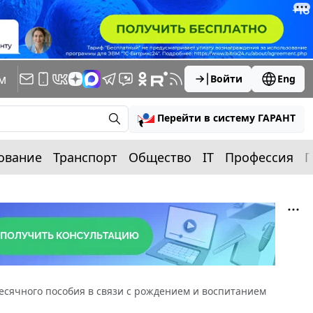
м
Войти
Eng
Перейти в систему ГАРАНТ
ование
Транспорт
Общество
IT
Профессия
П
сячного пособия в связи с рождением и воспитанием