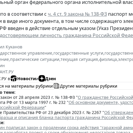
ьный орган федерального органа исполнительной власт
то в соответствии с
ч. 4 ст. 9 закона № 138-ФЗ
паспорт м
и в виде иного документа, в том числе содержащего эл
РФ введен в действие отдельным указом (Указ Президента
удостоверяющем личность гражданина Российской Фед
ил Куканов
ударственное управление
,
государственные услуги
,
государствен
ение
,
практические ситуации
,
текущая ситуация
,
физлица
,
электр
ин
АНТ.РУ
.РУ в
Новости
и
Дзен
ся на материалы рубрики
Другие материалы рубрики
о теме:
акон от 28 апреля 2023 г. № 138-ФЗ "
О гражданстве Российско
та РФ от 13 марта 1997 г. № 232 "
Об основном документе, удос
оссийской Федерации
"
 Правительства РФ от 23 декабря 2023 г. № 2267 "
Об утвержден
бразца и описания бланка паспорта гражданина Российской Ф
е:
ин подписал закон о продлении срока действия "гаражной амн
и разработал проект о сроке обнаружения недостатков товара