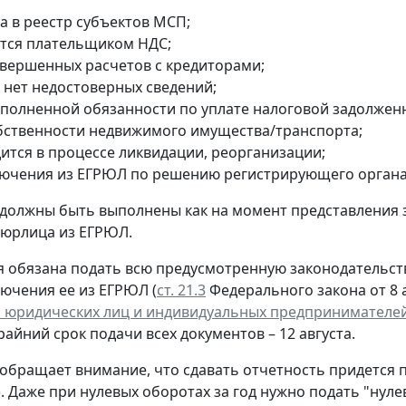
а в реестр субъектов МСП;
ется плательщиком НДС;
авершенных расчетов с кредиторами;
 нет недостоверных сведений;
сполненной обязанности по уплате налоговой задолжен
обственности недвижимого имущества/транспорта;
дится в процессе ликвидации, реорганизации;
лючения из ЕГРЮЛ по решению регистрирующего органа
 должны быть выполнены как на момент представления 
 юрлица из ЕГРЮЛ.
 обязана подать всю предусмотренную законодательств
лючения ее из ЕГРЮЛ (
ст. 21.3
Федерального закона от 8 а
 юридических лиц и индивидуальных предпринимателе
крайний срок подачи всех документов – 12 августа.
обращает внимание, что сдавать отчетность придется 
. Даже при нулевых оборотах за год нужно подать "нул