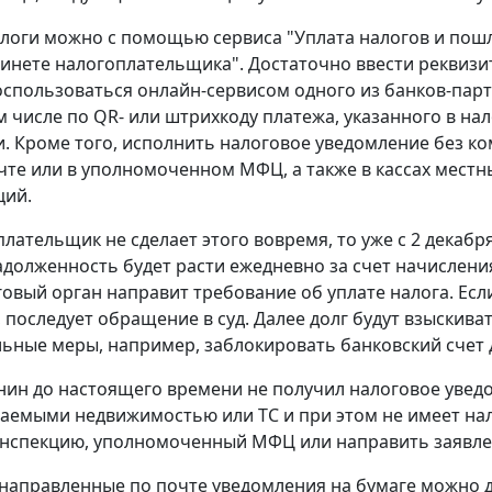
логи можно с помощью сервиса "Уплата налогов и пошл
инете налогоплательщика". Достаточно ввести реквизи
оспользоваться онлайн-сервисом одного из банков-пар
ом числе по QR- или штрихкоду платежа, указанного в на
. Кроме того, исполнить налоговое уведомление без к
очте или в уполномоченном МФЦ, а также в кассах местн
ций.
лательщик не сделает этого вовремя, то уже с 2 декабря
адолженность будет расти ежедневно за счет начисления
говый орган направит требование об уплате налога. Есл
, последует обращение в суд. Далее долг будут взыскив
ьные меры, например, заблокировать банковский счет 
нин до настоящего времени не получил налоговое уведо
аемыми недвижимостью или ТС и при этом не имеет нал
нспекцию, уполномоченный МФЦ или направить заявлен
 направленные по почте уведомления на бумаге можно 