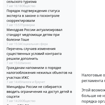
сельского туризма
7 авг 16:18
Общество
Порядок подтверждения статуса
эксперта в законе о госконтроле
скорректировали
7 авг 15:57
Проверки
Минздрав России актуализировал
стандарт медпомощи детям при
болезни Гоше
7 авг 15:34
Социальная сфера
Перечень случаев изменения
существенных условий контракта
решили дополнить
7 авг 15:02
Бизнес
Гражданам напомнили о порядке
налогообложения нежилых объектов на
Налоговые о
участках ИЖС
регламента 
7 авг 14:45
Налоги и бухучет
Минцифры России не собирается
Этой возмож
вводить ограничения на доступ детей в
больше не н
соцсети
порядка орг
7 авг 14:20
Общество