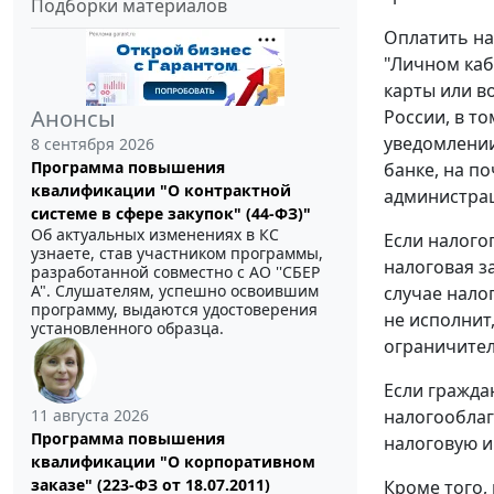
Подборки материалов
Оплатить на
"Личном каб
карты или в
Анонсы
России, в т
уведомлении
8 сентября 2026
Программа повышения
банке, на п
квалификации "О контрактной
администра
системе в сфере закупок" (44-ФЗ)"
Об актуальных изменениях в КС
Если налогоп
узнаете, став участником программы,
налоговая з
разработанной совместно с АО ''СБЕР
А". Слушателям, успешно освоившим
случае нало
программу, выдаются удостоверения
не исполнит
установленного образца.
ограничител
Если гражда
11 августа 2026
налогооблаг
Программа повышения
налоговую и
квалификации "О корпоративном
заказе" (223-ФЗ от 18.07.2011)
Кроме того,