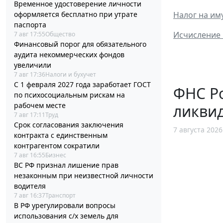
Временное удостоверение личности
оформляется бесплатно при утрате
Налог на и
паспорта
Исчисление 
7 авг 17:55
Общество
Финансовый порог для обязательного
аудита некоммерческих фондов
увеличили
7 авг 17:36
Налоги и бухучет
С 1 февраля 2027 года заработает ГОСТ
ФНС Ро
по психосоциальным рискам на
рабочем месте
ликви
7 авг 17:11
Труд
Срок согласования заключения
7 августа 2026
контракта с единственным
контрагентом сократили
7 авг 16:55
Бизнес
ВС РФ признал лишение прав
незаконным при неизвестной личности
водителя
7 авг 16:37
Транспорт
В РФ урегулировали вопросы
использования с/х земель для