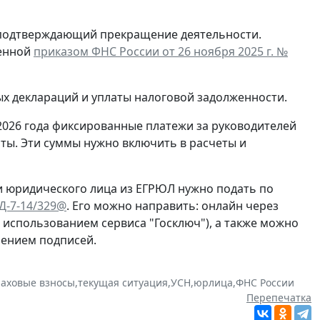
, подтверждающий прекращение деятельности.
денной
приказом ФНС России от 26 ноября 2025 г. №
ых деклараций и уплаты налоговой задолженности.
2026 года фиксированные платежи за руководителей
ты. Эти суммы нужно включить в расчеты и
и юридического лица из ЕГРЮЛ нужно подать по
ЕД-7-14/329@
. Его можно направить: онлайн через
с использованием сервиса "Госключ"), а также можно
рением подписей.
раховые взносы
,
текущая ситуация
,
УСН
,
юрлица
,
ФНС России
Перепечатка