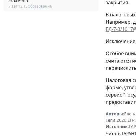
экзамена
закрытия.
7 авг 12:15
Образование
В налоговых
Например, д
ЕД-7-3/1017
Исключение 
Особое вним
считаются и
перечислить
Налоговая с
форме, утв
сервис "Гос
предоставит
Авторы:
Елена
Теги:
2026
,
ЕГ
Источник:
ГАР
Читать ГАРАНТ