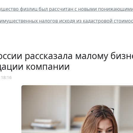
мущество физлиц был рассчитан с новыми понижающим
имущественных налогов исходя из кадастровой стоимос
ссии рассказала малому бизн
дации компании
 18:16