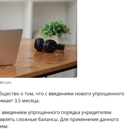
3RF.com
щество о том, что с введением нового упрощенного
мает 3,5 месяца.
С введением упрощенного порядка учредителям
авлять сложные балансы. Для применения данного
иям: