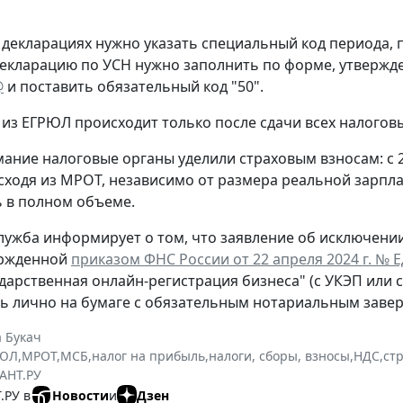
 декларациях нужно указать специальный код периода
екларацию по УСН нужно заполнить по форме, утверж
@
и поставить обязательный код "50".
из ЕГРЮЛ происходит только после сдачи всех налогов
ание налоговые органы уделили страховым взносам: с 
сходя из МРОТ, независимо от размера реальной зарпла
 в полном объеме.
лужба информирует о том, что заявление об исключени
ержденной
приказом ФНС России от 22 апреля 2024 г. № 
ударственная онлайн-регистрация бизнеса" (с УКЭП или 
ь лично на бумаге с обязательным нотариальным заве
 Букач
РЮЛ
,
МРОТ
,
МСБ
,
налог на прибыль
,
налоги, сборы, взносы
,
НДС
,
ст
АНТ.РУ
.РУ в
Новости
и
Дзен