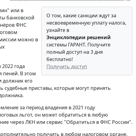
ин" или в
О том, какие санкции ждут за
ты банковской
несвоевременную уплату налога,
тнёров ФНС
узнайте в
логовом
Энциклопедии решений
омиссии можно в
системы ГАРАНТ. Получите
ых
полный доступ на 3 дня
бесплатно!
 2022 года
Получить доступ
 пеней. В этом
и должник его
ать судебные приставы, которые могут принять
должника.
мление за период владения в 2021 году
оговых льгот, он может обратиться в любую
ие через ЛКН или сервис "Обратиться в ФНС России".
дополнительно получить в любом налоговом органе,