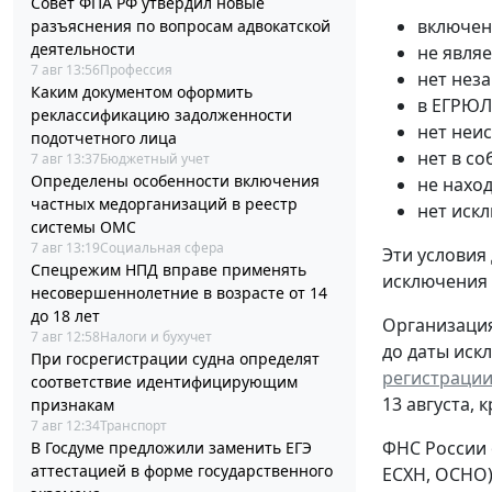
Совет ФПА РФ утвердил новые
включен
разъяснения по вопросам адвокатской
деятельности
не явля
7 авг 13:56
Профессия
нет нез
Каким документом оформить
в ЕГРЮЛ
реклассификацию задолженности
нет неи
подотчетного лица
нет в с
7 авг 13:37
Бюджетный учет
Определены особенности включения
не нахо
частных медорганизаций в реестр
нет иск
системы ОМС
7 авг 13:19
Социальная сфера
Эти условия
Спецрежим НПД вправе применять
исключения
несовершеннолетние в возрасте от 14
до 18 лет
Организация
7 авг 12:58
Налоги и бухучет
до даты иск
При госрегистрации судна определят
регистрации
соответствие идентифицирующим
13 августа, 
признакам
7 авг 12:34
Транспорт
ФНС России 
В Госдуме предложили заменить ЕГЭ
аттестацией в форме государственного
ЕСХН, ОСНО)