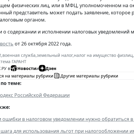
ем физических лиц, или в МФЦ, уполномоченном на оказ
ный представитель может подать заявление, которое ра
алоговым органом.
 о содержании и исполнении налоговых уведомлений м
вость
от 26 октября 2022 года.
2
,
военная служба
,
земельный налог
,
налог на имущество физлиц
,
стема ГАРАНТ
.РУ в
Новости
и
Дзен
ся на материалы рубрики
Другие материалы рубрики
по теме:
одекс Российской Федерации
кже:
 ошибки в налоговом уведомлении нужно обратиться в
 шага для использования льгот при налогообложении 