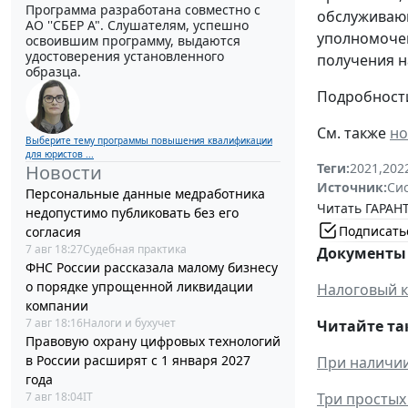
Программа разработана совместно с
обслуживающ
АО ''СБЕР А". Слушателям, успешно
уполномочен
освоившим программу, выдаются
удостоверения установленного
получения н
образца.
Подробности
См. также
но
Выберите тему программы повышения квалификации
для юристов ...
Теги:
2021
,
202
Новости
Источник:
Си
Персональные данные медработника
Читать ГАРАНТ
недопустимо публиковать без его
Подписать
согласия
7 авг 18:27
Судебная практика
Документы 
ФНС России рассказала малому бизнесу
о порядке упрощенной ликвидации
Налоговый к
компании
7 авг 18:16
Налоги и бухучет
Читайте та
Правовую охрану цифровых технологий
в России расширят с 1 января 2027
При наличии
года
7 авг 18:04
IT
Три простых