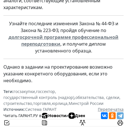
аналоги, соответствующие установленным
характеристикам.
Узнайте последние изменения Закона № 44-ФЗ и
Закона № 223-ФЗ, пройдя обучение по
долгосрочной программе профессиональной
переподготовки
, и получите диплом
установленного образца.
Однако в задании на проектирование возможно
указание конкретного оборудования, если это
необходимо.
Теги:
госзакупки
,
госсектор
,
государственный контроль (надзор)
,
обязательства, сделки
,
строительство
,
торговля
,
юрлица
,
Минстрой России
Источник:
Система ГАРАНТ
Перепечатка
Читать ГАРАНТ.РУ в
Новости
и
Дзен