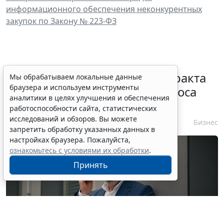
информационного обеспечения неконкурентных
закупок по Закону № 223-ФЗ
Процедуру заключения контракта
Мы обрабатываем локальные данные
браузера и используем инструменты
по итогам электронного запроса
аналитики в целях улучшения и обеспечения
котировок уточнят
работоспособности сайта, статистических
исследований и обзоров. Вы можете
7 августа 2026 10:32
Бизнес
запретить обработку указанных данных в
настройках браузера. Пожалуйста,
ознакомьтесь с условиями их обработки
.
Принять