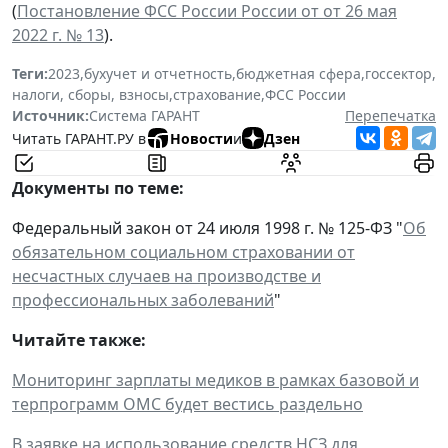
(
Постановление ФСС России России от от 26 мая
2022 г. № 13
).
Теги:
2023
,
бухучет и отчетность
,
бюджетная сфера
,
госсектор
,
налоги, сборы, взносы
,
страхование
,
ФСС России
Источник:
Система ГАРАНТ
Перепечатка
Читать ГАРАНТ.РУ в
Новости
и
Дзен
Документы по теме:
Федеральный закон от 24 июля 1998 г. № 125-ФЗ "
Об
обязательном социальном страховании от
несчастных случаев на производстве и
профессиональных заболеваний
"
Читайте также:
Мониторинг зарплаты медиков в рамках базовой и
терпрограмм ОМС будет вестись раздельно
В заявке на использование средств НСЗ для