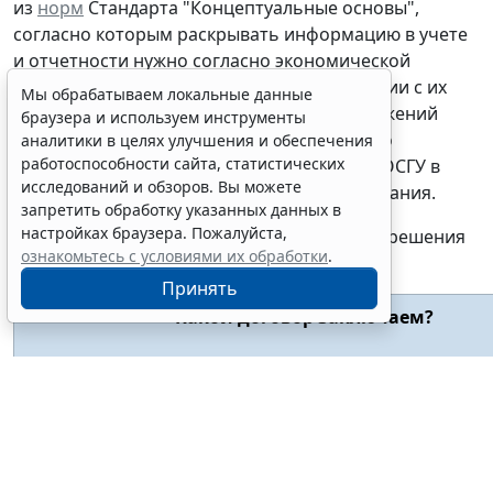
из
норм
Стандарта "Концептуальные основы",
согласно которым раскрывать информацию в учете
и отчетности нужно согласно экономической
сущности фактов, а не только в соответствии с их
Мы обрабатываем локальные данные
правовой формой; а также исходя из положений
браузера и используем инструменты
Порядка № 209н об отражении расходов по
аналитики в целях улучшения и обеспечения
работоспособности сайта, статистических
соответствующим статьям (подстатьям) КОСГУ в
исследований и обзоров. Вы можете
зависимости от их экономического содержания.
запретить обработку указанных данных в
настройках браузера. Пожалуйста,
Выбор КОСГУ в зависимости от принятого решения
ознакомьтесь с условиями их обработки
.
будет следующим:
Принять
Какой договор заключаем?
Расходы на предоставление доступа к виртуальному
серверным мощностям по договору:
оказания услуг (хостинга)