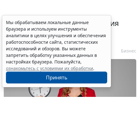
Срок согласования заключения
Мы обрабатываем локальные данные
браузера и используем инструменты
контракта с единственным
аналитики в целях улучшения и обеспечения
контрагентом сократили
работоспособности сайта, статистических
исследований и обзоров. Вы можете
7 августа 2026 16:55
Бизнес
запретить обработку указанных данных в
настройках браузера. Пожалуйста,
ознакомьтесь с условиями их обработки
.
Принять
© astimak / Фотобанк 123RF.com