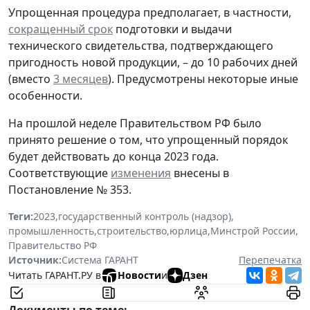
Упрощенная процедура предполагает, в частности,
сокращенный срок
подготовки и выдачи
технического свидетельства, подтверждающего
пригодность новой продукции, – до 10 рабочих дней
(вместо
3 месяцев
). Предусмотрены некоторые иные
особенности.
На прошлой неделе Правительством РФ было
принято решение о том, что упрощенный порядок
будет действовать до конца 2023 года.
Соответствующие
изменения
внесены в
Постановление № 353.
Теги:
2023
,
государственный контроль (надзор)
,
промышленность
,
строительство
,
юрлица
,
Минстрой России
,
Правительство РФ
Источник:
Система ГАРАНТ
Перепечатка
Читать ГАРАНТ.РУ в
Новости
и
Дзен
Документы по теме: