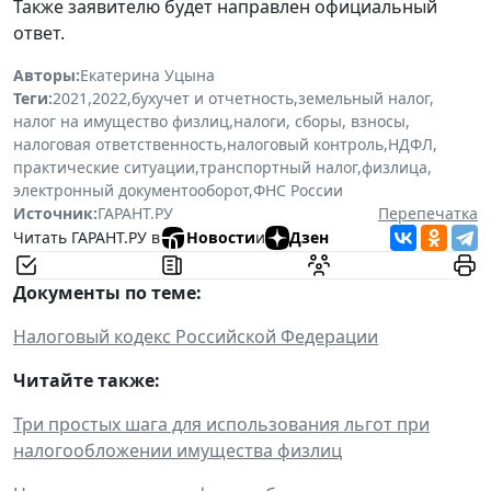
Также заявителю будет направлен официальный
ответ.
Авторы:
Екатерина Уцына
Теги:
2021
,
2022
,
бухучет и отчетность
,
земельный налог
,
налог на имущество физлиц
,
налоги, сборы, взносы
,
налоговая ответственность
,
налоговый контроль
,
НДФЛ
,
практические ситуации
,
транспортный налог
,
физлица
,
электронный документооборот
,
ФНС России
Источник:
ГАРАНТ.РУ
Перепечатка
Читать ГАРАНТ.РУ в
Новости
и
Дзен
Документы по теме:
Налоговый кодекс Российской Федерации
Читайте также:
Три простых шага для использования льгот при
налогообложении имущества физлиц