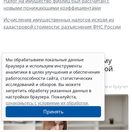
Налог на имущество физлиц был рассчитан с
новыми понижающими коэффициентами
Исчисление имущественных налогов исходя из
кадастровой стоимости: разъяснения ФНС России
ФНС России рассказала малому
Мы обрабатываем локальные данные
браузера и используем инструменты
бизнесу о порядке упрощенной
аналитики в целях улучшения и обеспечения
ликвидации компании
работоспособности сайта, статистических
исследований и обзоров. Вы можете
7 августа 2026 18:16
Налоги и бухучет
запретить обработку указанных данных в
настройках браузера. Пожалуйста,
ознакомьтесь с условиями их обработки
.
Принять