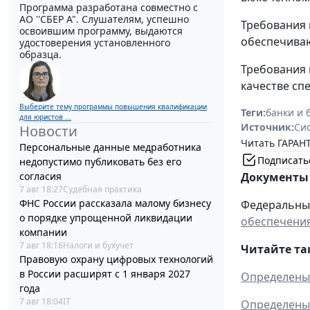
Программа разработана совместно с
АО ''СБЕР А". Слушателям, успешно
Требования 
освоившим программу, выдаются
обеспечива
удостоверения установленного
образца.
Требования 
качестве сп
Выберите тему программы повышения квалификации
Теги:
банки и 
для юристов ...
Источник:
Си
Новости
Читать ГАРАНТ
Персональные данные медработника
Подписать
недопустимо публиковать без его
согласия
Документы 
7 авг 18:27
Судебная практика
ФНС России рассказала малому бизнесу
Федеральный 
о порядке упрощенной ликвидации
обеспечения
компании
7 авг 18:16
Налоги и бухучет
Читайте та
Правовую охрану цифровых технологий
в России расширят с 1 января 2027
Определены 
года
7 авг 18:04
IT
Определены 