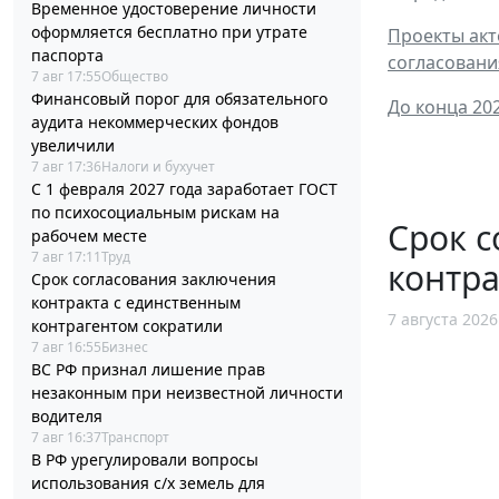
Временное удостоверение личности
оформляется бесплатно при утрате
Проекты акт
паспорта
согласовани
7 авг 17:55
Общество
Финансовый порог для обязательного
До конца 20
аудита некоммерческих фондов
увеличили
7 авг 17:36
Налоги и бухучет
С 1 февраля 2027 года заработает ГОСТ
по психосоциальным рискам на
Срок с
рабочем месте
7 авг 17:11
Труд
контра
Срок согласования заключения
контракта с единственным
7 августа 2026
контрагентом сократили
7 авг 16:55
Бизнес
ВС РФ признал лишение прав
незаконным при неизвестной личности
водителя
7 авг 16:37
Транспорт
В РФ урегулировали вопросы
использования с/х земель для