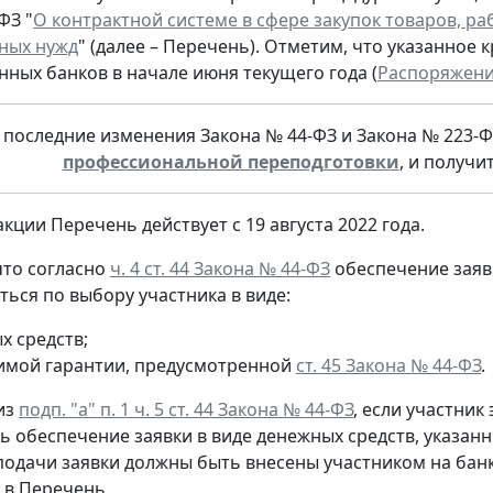
ФЗ "
О контрактной системе в сфере закупок товаров, ра
ных нужд
" (далее – Перечень). Отметим, что указанное
ных банков в начале июня текущего года (
Распоряжение
 последние изменения Закона № 44-ФЗ и Закона № 223-Ф
профессиональной переподготовки
, и получи
кции Перечень действует с 19 августа 2022 года.
то согласно
ч. 4 ст. 44 Закона № 44-ФЗ
обеспечение заявк
ться по выбору участника в виде:
х средств;
имой гарантии, предусмотренной
ст. 45 Закона № 44-ФЗ
.
 из
подп. "а" п. 1 ч. 5 ст. 44 Закона № 44-ФЗ
, если участни
ь обеспечение заявки в виде денежных средств, указанн
подачи заявки должны быть внесены участником на банк
в Перечень.