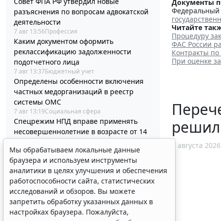
Совет ФПА РФ утвердил новые
Документы п
Федеральный з
разъяснения по вопросам адвокатской
государствен
деятельности
Читайте такж
7 авг 13:56
Профессия
Процедуру зак
Каким документом оформить
ФАС России ра
реклассификацию задолженности
Контракты по
При оценке з
подотчетного лица
7 авг 13:37
Бюджетный учет
Определены особенности включения
частных медорганизаций в реестр
системы ОМС
Перече
7 авг 13:19
Социальная сфера
Спецрежим НПД вправе применять
решил
несовершеннолетние в возрасте от 14
до 18 лет
7 августа 2026
Мы обрабатываем локальные данные
7 авг 12:58
Налоги и бухучет
браузера и используем инструменты
При госрегистрации судна определят
аналитики в целях улучшения и обеспечения
соответствие идентифицирующим
работоспособности сайта, статистических
признакам
исследований и обзоров. Вы можете
7 авг 12:34
Транспорт
В Госдуме предложили заменить ЕГЭ
запретить обработку указанных данных в
аттестацией в форме государственного
настройках браузера. Пожалуйста,