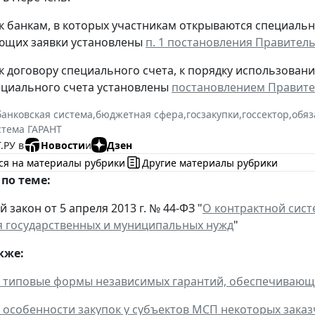
к банкам, в которых участникам открываются специальн
ющих заявки установлены
п. 1 постановления Правительс
к договору специального счета, к порядку использовани
ециального счета установлены
постановлением Правитель
банковская система
,
бюджетная сфера
,
госзакупки
,
госсектор
,
обяз
стема ГАРАНТ
.РУ в
Новости
и
Дзен
ся на материалы рубрики
Другие материалы рубрики
по теме:
закон от 5 апреля 2013 г. № 44-ФЗ "
О контрактной систе
 государственных и муниципальных нужд
"
кже:
типовые формы независимых гарантий, обеспечивающих
особенности закупок у субъектов МСП некоторых заказ