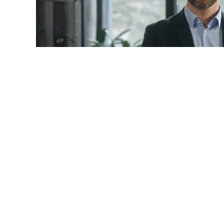
© mayaporto / Фотобанк 1
 даты
ч. 1 ст. 95 Закона № 44-ФЗ
будет дополнена новыми 
9-ФЗ
):
ние по предложению заказчика максимального значения
акона № 44-ФЗ
) не более чем на 10%, но без изменения 
услуги и без изменения иных существенных условий кон
редусмотренных контрактом товара, работы, услуги на т
енные характеристики, эксплуатационные характеристи