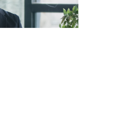
23RF.com
пунктами, а именно (
Федеральный закон от 4 августа
 цены контракта (в случае, предусмотренном
ч. 24
предусмотренной контрактом цены единицы товара,
тракта (
п. 1.5 ч. 1 ст. 95 Закона № 44-ФЗ
);
овар, работу, услугу, функциональные, технические и
ки которых аналогичны или улучшены по сравнению с