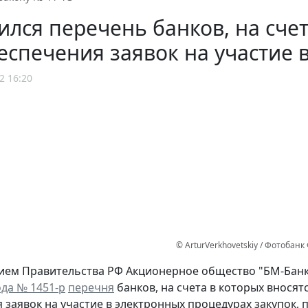
лся перечень банков, на счет
еспечения заявок на участие 
2 16:20
© ArturVerkhovetskiy / Фотобан
ем Правительства РФ Акционерное общество "БМ-Банк
ода № 1451-р
перечня
банков, на счета в которых внося
 заявок на участие в электронных процедурах закупок,