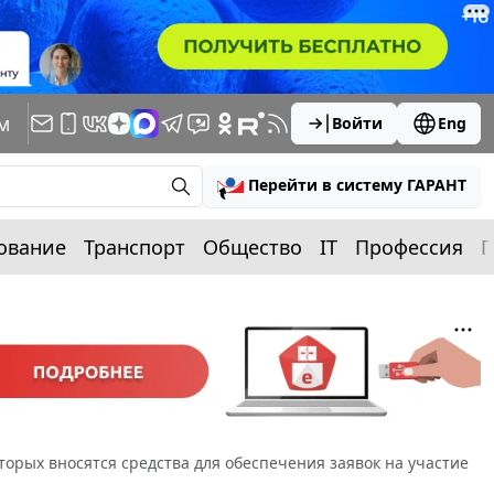
м
Войти
Eng
Перейти в систему ГАРАНТ
ование
Транспорт
Общество
IT
Профессия
П
торых вносятся средства для обеспечения заявок на участие