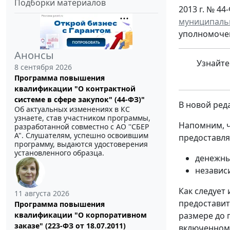
Подборки материалов
2013 г. № 44-
муниципаль
уполномочен
Анонсы
Узнайте
8 сентября 2026
Программа повышения
квалификации "О контрактной
системе в сфере закупок" (44-ФЗ)"
В новой реда
Об актуальных изменениях в КС
узнаете, став участником программы,
Напомним, ч
разработанной совместно с АО ''СБЕР
А". Слушателям, успешно освоившим
предоставля
программу, выдаются удостоверения
установленного образца.
денежны
независ
Как следует
11 августа 2026
предоставит
Программа повышения
квалификации "О корпоративном
размере до 
заказе" (223-ФЗ от 18.07.2011)
включенном 