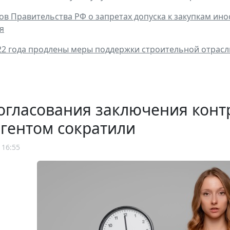
ов Правительства РФ о запретах допуска к закупкам и
я
22 года продлены меры поддержки строительной отрасл
огласования заключения конт
гентом сократили
 16:55