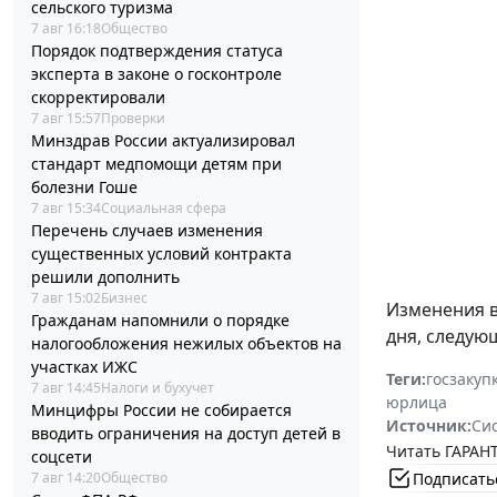
сельского туризма
7 авг 16:18
Общество
Порядок подтверждения статуса
эксперта в законе о госконтроле
скорректировали
7 авг 15:57
Проверки
Минздрав России актуализировал
стандарт медпомощи детям при
болезни Гоше
7 авг 15:34
Социальная сфера
Перечень случаев изменения
существенных условий контракта
решили дополнить
7 авг 15:02
Бизнес
Изменения 
Гражданам напомнили о порядке
дня, следую
налогообложения нежилых объектов на
участках ИЖС
Теги:
госзакуп
7 авг 14:45
Налоги и бухучет
юрлица
Минцифры России не собирается
Источник:
Си
вводить ограничения на доступ детей в
Читать ГАРАНТ
соцсети
Подписать
7 авг 14:20
Общество