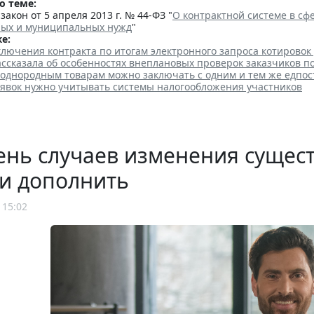
о теме:
акон от 5 апреля 2013 г. № 44-ФЗ "
О контрактной системе в сфе
ных и муниципальных нужд
"
е:
лючения контракта по итогам электронного запроса котировок
ссказала об особенностях внеплановых проверок заказчиков п
 однородным товарам можно заключать с одним и тем же едпо
аявок нужно учитывать системы налогообложения участников
нь случаев изменения сущест
и дополнить
 15:02