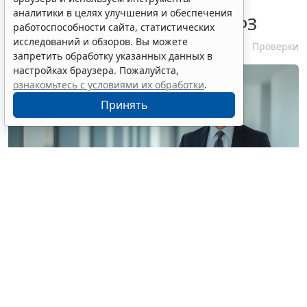
особенностях внеплановых
аналитики в целях улучшения и обеспечения
проверок заказчиков по 44-ФЗ
работоспособности сайта, статистических
исследований и обзоров. Вы можете
6 августа 2026 16:00
Проверки
запретить обработку указанных данных в
настройках браузера. Пожалуйста,
ознакомьтесь с условиями их обработки
.
Принять
© siraphol / Фотобанк 123RF.com
Авторы письма отметили, что контрольный орган
обязан уведомлять о месте, дате и времени
проведения внеплановой проверки заявителей (при