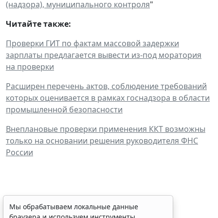
(надзора), муниципального контроля
"
Читайте также:
Проверки ГИТ по фактам массовой задержки
зарплаты предлагается вывести из-под моратория
на проверки
Расширен перечень актов, соблюдение требований
которых оценивается в рамках госнадзора в области
промышленной безопасности
Внеплановые проверки применения ККТ возможны
только на основании решения руководителя ФНС
России
ФАС России рассказала об
Мы обрабатываем локальные данные
браузера и используем инструменты