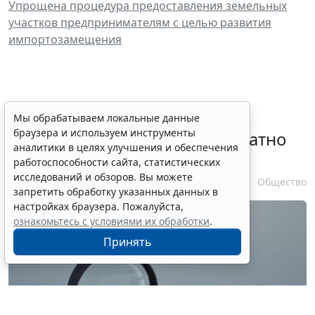
Упрощена процедура предоставления земельных
участков предпринимателям с целью развития
импортозамещения
Временное удостоверение
Мы обрабатываем локальные данные
браузера и используем инструменты
личности оформляется бесплатно
аналитики в целях улучшения и обеспечения
при утрате паспорта
работоспособности сайта, статистических
исследований и обзоров. Вы можете
7 августа 2026 17:55
Общество
запретить обработку указанных данных в
настройках браузера. Пожалуйста,
ознакомьтесь с условиями их обработки
.
Принять