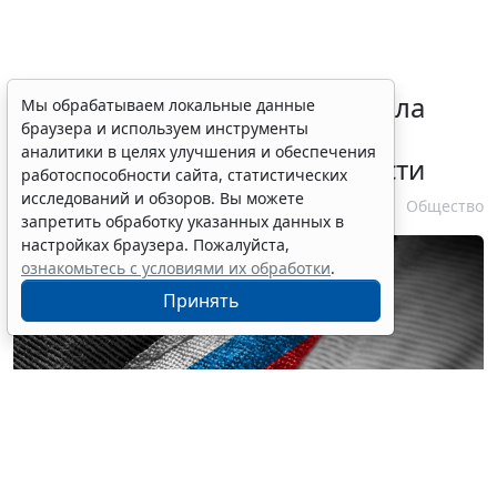
Президент РФ уточнил правила
Мы обрабатываем локальные данные
браузера и используем инструменты
зачета срока службы при
аналитики в целях улучшения и обеспечения
самовольном оставлении части
работоспособности сайта, статистических
исследований и обзоров. Вы можете
10 августа 2026 13:24
Общество
запретить обработку указанных данных в
настройках браузера. Пожалуйста,
ознакомьтесь с условиями их обработки
.
Принять