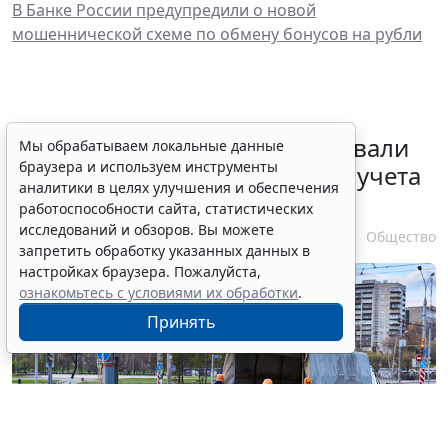
В Банке России предупредили о новой
мошеннической схеме по обмену бонусов на рубли
Депутаты Госдумы инициировали
Мы обрабатываем локальные данные
браузера и используем инструменты
ужесточение миграционного учета
аналитики в целях улучшения и обеспечения
в регионах
работоспособности сайта, статистических
исследований и обзоров. Вы можете
6 августа 2026 17:20
Общество
запретить обработку указанных данных в
настройках браузера. Пожалуйста,
ознакомьтесь с условиями их обработки
.
Принять