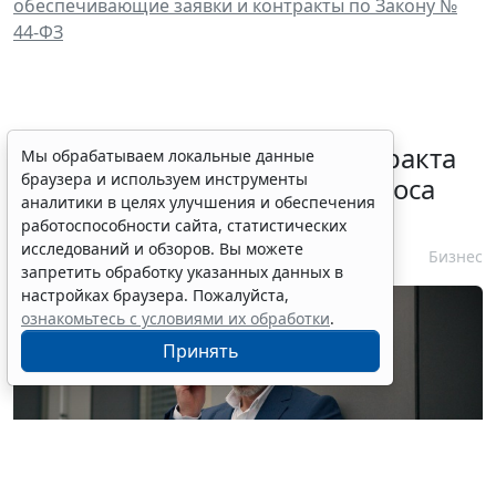
обеспечивающие заявки и контракты по Закону №
44-ФЗ
Процедуру заключения контракта
Мы обрабатываем локальные данные
браузера и используем инструменты
по итогам электронного запроса
аналитики в целях улучшения и обеспечения
котировок уточнят
работоспособности сайта, статистических
исследований и обзоров. Вы можете
7 августа 2026 10:32
Бизнес
запретить обработку указанных данных в
настройках браузера. Пожалуйста,
ознакомьтесь с условиями их обработки
.
Принять