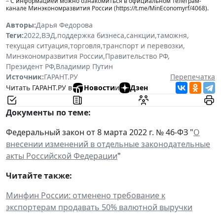
С информацией можно ознакомиться в официальном телеграм-
канале Минэкономразвития России (https://t.me/MinEconomyrf/4068).
Авторы:
Дарья Федорова
Теги:
2022
,
ВЭД
,
поддержка бизнеса
,
санкции
,
таможня
,
текущая ситуация
,
торговля
,
транспорт и перевозки
,
Минэкономразвития России
,
Правительство РФ
,
Президент РФ
,
Владимир Путин
Источник:
ГАРАНТ.РУ
Перепечатка
Читать ГАРАНТ.РУ в
Новости
и
Дзен
Документы по теме:
Федеральный закон от 8 марта 2022 г. № 46-ФЗ "
О
внесении изменений в отдельные законодательные
акты Российской Федерации
"
Читайте также:
Минфин России: отменено требование к
экспортерам продавать 50% валютной выручки