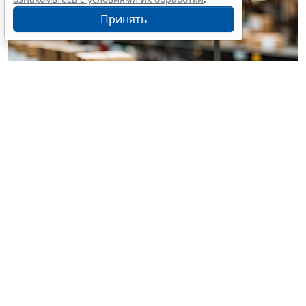
Принять
© pannee99 / Фотобанк 123RF.com
Установлен единый порядок приостановки (запрета)
реализации опасной продукции с использованием
госинформсистемы мониторинга за оборотом
товаров (
Федеральный закон от 4 августа 2026 г. №
331-ФЗ
).
Выездная проверка проводится без
предварительного уведомления контролируемого
лица при оценке соблюдения требований к