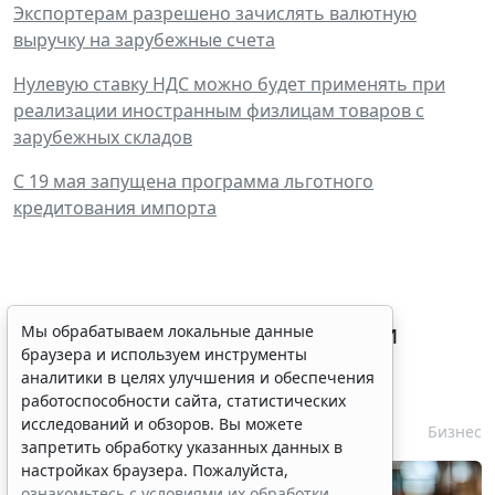
Экспортерам разрешено зачислять валютную
выручку на зарубежные счета
Нулевую ставку НДС можно будет применять при
реализации иностранным физлицам товаров с
зарубежных складов
С 19 мая запущена программа льготного
кредитования импорта
Процедуру приостановки или
Мы обрабатываем локальные данные
браузера и используем инструменты
запрета реализации опасной
аналитики в целях улучшения и обеспечения
продукции оптимизируют
работоспособности сайта, статистических
исследований и обзоров. Вы можете
6 августа 2026 15:39
Бизнес
запретить обработку указанных данных в
настройках браузера. Пожалуйста,
ознакомьтесь с условиями их обработки
.