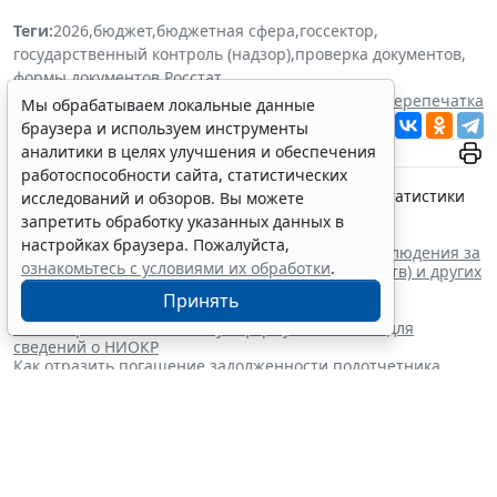
Теги:
2026
,
бюджет
,
бюджетная сфера
,
госсектор
,
государственный контроль (надзор)
,
проверка документов
,
формы документов
,
Росстат
Источник:
Система ГАРАНТ
Перепечатка
Мы обрабатываем локальные данные
Читать ГАРАНТ.РУ в
Новости
и
Дзен
браузера и используем инструменты
аналитики в целях улучшения и обеспечения
работоспособности сайта, статистических
Документы по теме:
Приказ Федеральной службы государственной статистики
исследований и обзоров. Вы можете
от 9 июля 2026 г. № 370 "
Об утверждении форм
запретить обработку указанных данных в
федерального статистического наблюдения для
настройках браузера. Пожалуйста,
организации федерального статистического наблюдения за
ознакомьтесь с условиями их обработки
.
наличием и движением основных фондов (средств) и других
нефинансовых активов
"
Принять
Читайте также:
Росстат решил ввести новую форму отчетности для
сведений о НИОКР
Как отразить погашение задолженности подотчетника
путем удержания из зарплаты
Федеральное казначейство определило сроки сдачи
отчетности для федеральных ГАБС
Какие первичные документы оформить при расчетах с
подотчетными лицами