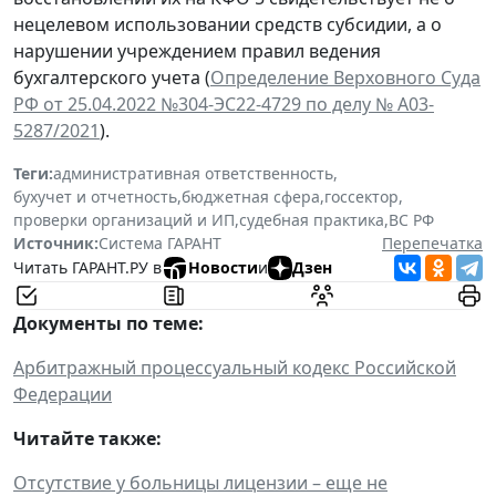
нецелевом использовании средств субсидии, а о
нарушении учреждением правил ведения
бухгалтерского учета (
Определение Верховного Суда
РФ от 25.04.2022 №304-ЭС22-4729 по делу № А03-
5287/2021
).
Теги:
административная ответственность
,
бухучет и отчетность
,
бюджетная сфера
,
госсектор
,
проверки организаций и ИП
,
судебная практика
,
ВС РФ
Источник:
Система ГАРАНТ
Перепечатка
Читать ГАРАНТ.РУ в
Новости
и
Дзен
Документы по теме:
Арбитражный процессуальный кодекс Российской
Федерации
Читайте также:
Отсутствие у больницы лицензии – еще не