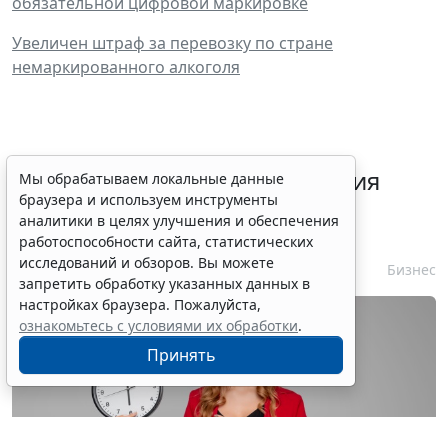
обязательной цифровой маркировке
Увеличен штраф за перевозку по стране
немаркированного алкоголя
Срок согласования заключения
Мы обрабатываем локальные данные
браузера и используем инструменты
контракта с единственным
аналитики в целях улучшения и обеспечения
контрагентом сократили
работоспособности сайта, статистических
исследований и обзоров. Вы можете
7 августа 2026 16:55
Бизнес
запретить обработку указанных данных в
настройках браузера. Пожалуйста,
ознакомьтесь с условиями их обработки
.
Принять