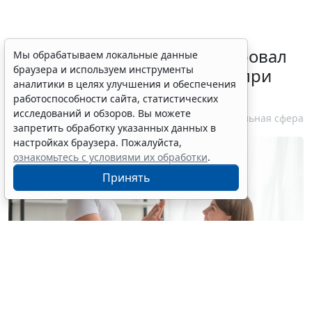
Минздрав России актуализировал
Мы обрабатываем локальные данные
браузера и используем инструменты
стандарт медпомощи детям при
аналитики в целях улучшения и обеспечения
болезни Гоше
работоспособности сайта, статистических
исследований и обзоров. Вы можете
7 августа 2026 15:34
Социальная сфера
запретить обработку указанных данных в
настройках браузера. Пожалуйста,
ознакомьтесь с условиями их обработки
.
Принять