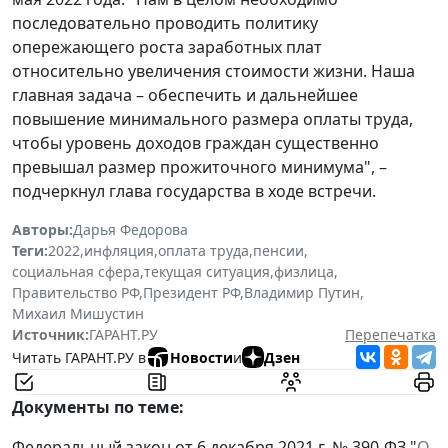
последовательно проводить политику
опережающего роста заработных плат
относительно увеличения стоимости жизни. Наша
главная задача – обеспечить и дальнейшее
повышение минимального размера оплаты труда,
чтобы уровень доходов граждан существенно
превышал размер прожиточного минимума", –
подчеркнул глава государства в ходе встречи.
Авторы:
Дарья Федорова
Теги:
2022
,
инфляция
,
оплата труда
,
пенсии
,
социальная сфера
,
текущая ситуация
,
физлица
,
Правительство РФ
,
Президент РФ
,
Владимир Путин
,
Михаил Мишустин
Источник:
ГАРАНТ.РУ
Перепечатка
Читать ГАРАНТ.РУ в
Новости
и
Дзен
Документы по теме:
Федеральный закон от 6 декабря 2021 г. № 390-ФЗ "
О