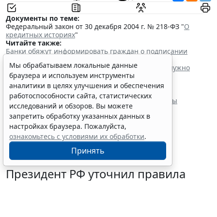
Документы по теме:
Федеральный закон от 30 декабря 2004 г. № 218-ФЗ "
О
кредитных историях
"
Читайте также:
Банки обяжут информировать граждан о подписании
кредитных договоров от их имени
Мы обрабатываем локальные данные
Самозапрет на заключение договоров связи не нужно
браузера и используем инструменты
снимать при утере сим-карты
Обращение цифровых валют и цифровых прав
аналитики в целях улучшения и обеспечения
урегулировали отдельным законом
работоспособности сайта, статистических
ЦБ РФ собирается вносить ИНН клиентов в анкеты
исследований и обзоров. Вы можете
при сделках с цифровыми валютами
запретить обработку указанных данных в
настройках браузера. Пожалуйста,
ознакомьтесь с условиями их обработки
.
Принять
Президент РФ уточнил правила
зачета срока службы при
самовольном оставлении части
10 августа 2026 13:24
Общество