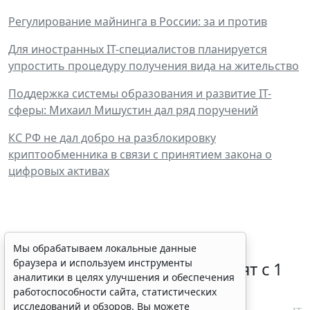
Регулирование майнинга в России: за и против
Для иностранных IT-специалистов планируется
упростить процедуру получения вида на жительство
Поддержка системы образования и развитие IT-
сферы: Михаил Мишустин дал ряд поручений
КС РФ не дал добро на разблокировку
криптообменника в связи с принятием закона о
цифровых активах
Правовую охрану цифровых
Мы обрабатываем локальные данные
браузера и используем инструменты
технологий в России расширят с 1
аналитики в целях улучшения и обеспечения
января 2027 года
работоспособности сайта, статистических
исследований и обзоров. Вы можете