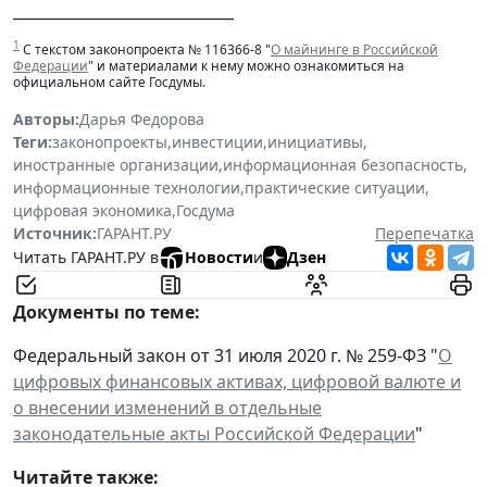
_____________________________
1
С текстом законопроекта № 116366-8 "
О майнинге в Российской
Федерации
" и материалами к нему можно ознакомиться на
официальном сайте Госдумы.
Авторы:
Дарья Федорова
Теги:
законопроекты
,
инвестиции
,
инициативы
,
иностранные организации
,
информационная безопасность
,
информационные технологии
,
практические ситуации
,
цифровая экономика
,
Госдума
Источник:
ГАРАНТ.РУ
Перепечатка
Читать ГАРАНТ.РУ в
Новости
и
Дзен
Документы по теме:
Федеральный закон от 31 июля 2020 г. № 259-ФЗ "
О
цифровых финансовых активах, цифровой валюте и
о внесении изменений в отдельные
законодательные акты Российской Федерации
"
Читайте также: