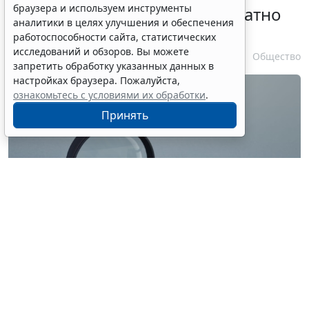
браузера и используем инструменты
личности оформляется бесплатно
аналитики в целях улучшения и обеспечения
при утрате паспорта
работоспособности сайта, статистических
исследований и обзоров. Вы можете
7 августа 2026 17:55
Общество
запретить обработку указанных данных в
настройках браузера. Пожалуйста,
ознакомьтесь с условиями их обработки
.
Принять
© ilixe48 / Фотобанк 123RF.com
Россиянам напомнили, как подтвердить свою
личность при отсутствии основного документа для