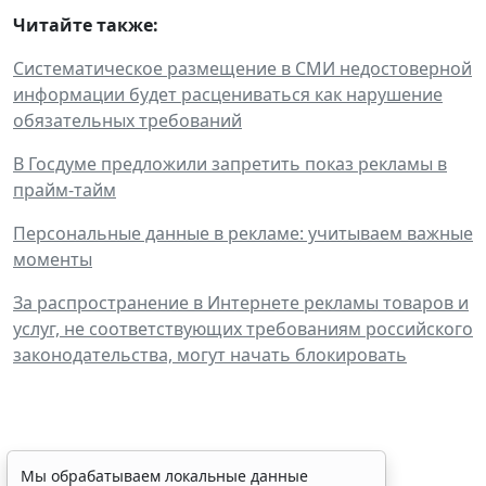
Читайте также:
Систематическое размещение в СМИ недостоверной
информации будет расцениваться как нарушение
обязательных требований
В Госдуме предложили запретить показ рекламы в
прайм-тайм
Персональные данные в рекламе: учитываем важные
моменты
За распространение в Интернете рекламы товаров и
услуг, не соответствующих требованиям российского
законодательства, могут начать блокировать
Временное удостоверение
Мы обрабатываем локальные данные