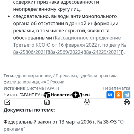
содержит признака адресованности
неопределенному кругу лиц,
следовательно, выводы антимонопольного
органа об отсутствии в данной информации
рекламы, в том числе скрытой, являются
обоснованными (
Кассационное определение
Третьего КСОЮ от 16 февраля 2022 г. по делу №
8а-25806/2021[88а-2569/2022-(88а-24229/2021)]
).
Теги:
здравоохранение
,
ИП
,
реклама
,
судебная практика
,
физлица
,
юрлица
,
ФАС России
Источник:
Система ГАРАНТ
Перепечатка
Читать ГАРАНТ.РУ в
Новости
и
Дзен
Документы по теме:
Федеральный закон от 13 марта 2006 г. № 38-ФЗ "
О
рекламе
"