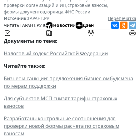
проверки организаций и ИП
,
страховые взносы
,
формы документов
,
юрлица
,
ФНС России
Источник:
ГАРАНТ.РУ
Перепечатка
Читать ГАРАНТ.РУ в
Новости
и
Дзен
Документы по теме:
Налоговый кодекс Российской Федерации
Читайте также:
Бизнес и санкции: предложения бизнес-омбудсмена
по мерам поддержки
Для субъектов МСП снизят тарифы страховых
взносов
Разработаны контрольные соотношения для
проверки новой формы расчета по страховым
взносам