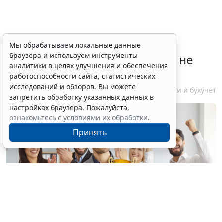
Лауреаты премии в области
Мы обрабатываем локальные данные
браузера и используем инструменты
будущих технологий "Вызов" не
аналитики в целях улучшения и обеспечения
будут уплачивать НДФЛ
работоспособности сайта, статистических
исследований и обзоров. Вы можете
10 августа 2026 15:12
Налоги и бухучет
запретить обработку указанных данных в
настройках браузера. Пожалуйста,
ознакомьтесь с условиями их обработки
.
Принять