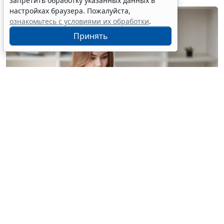
запретить обработку указанных данных в
настройках браузера. Пожалуйста,
ознакомьтесь с условиями их обработки
.
Принять
© treeratw/ Фотобанк 123RF.com
Налоговые органы на официальном сайте
информируют бизнес-сообщество о том, что с
введением нового упрощенного регламента
процедура прекращения деятельности организации
занимает 3,5 месяца.