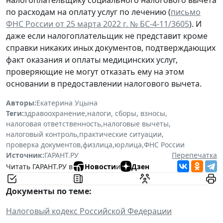
налогоплательщику социального налогового вычета
по расходам на оплату услуг по лечению (
письмо
ФНС России от 25 марта 2022 г. № БС-4-11/3605
). И
даже если налогоплательщик не представит кроме
справки никаких иных документов, подтверждающих
факт оказания и оплаты медицинских услуг,
проверяющие не могут отказать ему на этом
основании в предоставлении налогового вычета.
Авторы:
Екатерина Уцына
Теги:
здравоохранение
,
налоги, сборы, взносы
,
налоговая ответственность
,
налоговые вычеты
,
налоговый контроль
,
практические ситуации
,
проверка документов
,
физлица
,
юрлица
,
ФНС России
Источник:
ГАРАНТ.РУ
Перепечатка
Читать ГАРАНТ.РУ в
Новости
и
Дзен
Документы по теме:
Налоговый кодекс Российской Федерации