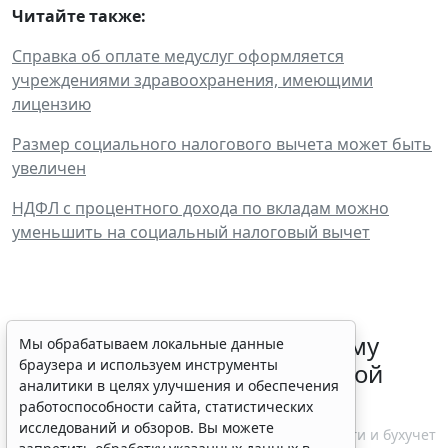
Читайте также:
Справка об оплате медуслуг оформляется
учреждениями здравоохранения, имеющими
лицензию
Размер социального налогового вычета может быть
увеличен
НДФЛ с процентного дохода по вкладам можно
уменьшить на социальный налоговый вычет
ФНС России рассказала малому
Мы обрабатываем локальные данные
браузера и используем инструменты
бизнесу о порядке упрощенной
аналитики в целях улучшения и обеспечения
ликвидации компании
работоспособности сайта, статистических
исследований и обзоров. Вы можете
7 августа 2026 18:16
Налоги и бухучет