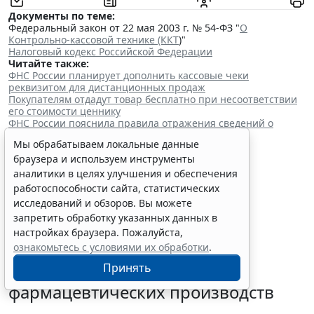
Документы по теме:
Федеральный закон от 22 мая 2003 г. № 54-ФЗ "
О
Контрольно-кассовой технике (ККТ
)"
Налоговый кодекс Российской Федерации
Читайте также:
ФНС России планирует дополнить кассовые чеки
реквизитом для дистанционных продаж
Покупателям отдадут товар бесплатно при несоответствии
его стоимости ценнику
ФНС России пояснила правила отражения сведений о
прослеживаемых товарах
Мы обрабатываем локальные данные
Президент РФ подписал очередной пакет из 59
браузера и используем инструменты
федеральных законов
аналитики в целях улучшения и обеспечения
работоспособности сайта, статистических
исследований и обзоров. Вы можете
запретить обработку указанных данных в
настройках браузера. Пожалуйста,
ознакомьтесь с условиями их обработки
.
В России уточнили порядок
Принять
лицензионного контроля
фармацевтических производств