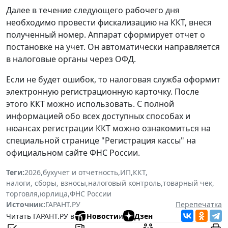
Далее в течение следующего рабочего дня
необходимо провести фискализацию на ККТ, внеся
полученный номер. Аппарат сформирует отчет о
постановке на учет. Он автоматически направляется
в налоговые органы через ОФД.
Если не будет ошибок, то налоговая служба оформит
электронную регистрационную карточку. После
этого ККТ можно использовать. С полной
информацией обо всех доступных способах и
нюансах регистрации ККТ можно ознакомиться на
специальной странице "Регистрация кассы" на
официальном сайте ФНС России.
Теги:
2026
,
бухучет и отчетность
,
ИП
,
ККТ
,
налоги, сборы, взносы
,
налоговый контроль
,
товарный чек
,
торговля
,
юрлица
,
ФНС России
Источник:
ГАРАНТ.РУ
Перепечатка
Читать ГАРАНТ.РУ в
Новости
и
Дзен