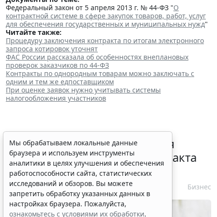
Федеральный закон от 5 апреля 2013 г. № 44-ФЗ "
О
контрактной системе в сфере закупок товаров, работ, услуг
для обеспечения государственных и муниципальных нужд
"
Читайте также:
Процедуру заключения контракта по итогам электронного
запроса котировок уточнят
ФАС России рассказала об особенностях внеплановых
проверок заказчиков по 44-ФЗ
Контракты по однородным товарам можно заключать с
одним и тем же едпоставщиком
При оценке заявок нужно учитывать системы
налогообложения участников
Перечень случаев изменения
Мы обрабатываем локальные данные
браузера и используем инструменты
существенных условий контракта
аналитики в целях улучшения и обеспечения
решили дополнить
работоспособности сайта, статистических
исследований и обзоров. Вы можете
7 августа 2026 15:02
Бизнес
запретить обработку указанных данных в
настройках браузера. Пожалуйста,
ознакомьтесь с условиями их обработки
.