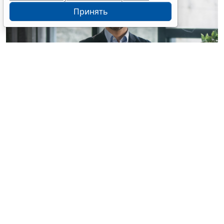
Принять
© mayaporto / Фотобанк 123RF.com
С указанной даты
ч. 1 ст. 95 Закона № 44-ФЗ
будет
дополнена новыми пунктами, а именно
(
Федеральный закон от 4 августа 2026 г. № 279-ФЗ
):
увеличение по предложению заказчика
максимального значения цены контракта (в
случае, предусмотренном
ч. 24 ст. 22 Закона №
44-ФЗ
) не более чем на 10%, но без изменения
предусмотренной контрактом цены единицы