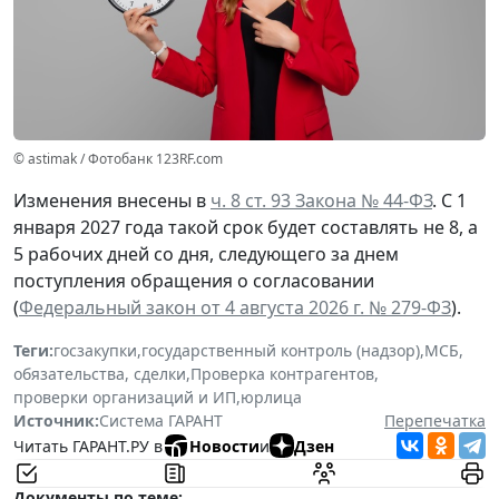
© astimak / Фотобанк 123RF.com
Изменения внесены в
ч. 8 ст. 93 Закона № 44-ФЗ
. С 1
января 2027 года такой срок будет составлять не 8, а
5 рабочих дней со дня, следующего за днем
поступления обращения о согласовании
(
Федеральный закон от 4 августа 2026 г. № 279-ФЗ
).
Теги:
госзакупки
,
государственный контроль (надзор)
,
МСБ
,
обязательства, сделки
,
Проверка контрагентов
,
проверки организаций и ИП
,
юрлица
Источник:
Система ГАРАНТ
Перепечатка
Читать ГАРАНТ.РУ в
Новости
и
Дзен
Документы по теме: