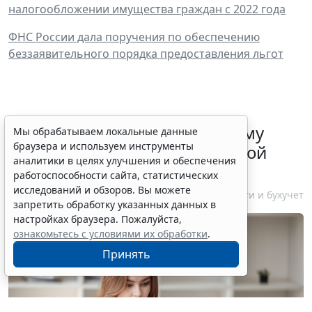
налогообложении имущества граждан с 2022 года
ФНС России дала поручения по обеспечению
беззаявительного порядка предоставления льгот
ФНС России рассказала малому
Мы обрабатываем локальные данные
браузера и используем инструменты
бизнесу о порядке упрощенной
аналитики в целях улучшения и обеспечения
ликвидации компании
работоспособности сайта, статистических
исследований и обзоров. Вы можете
7 августа 2026 18:16
Налоги и бухучет
запретить обработку указанных данных в
настройках браузера. Пожалуйста,
ознакомьтесь с условиями их обработки
.
Принять