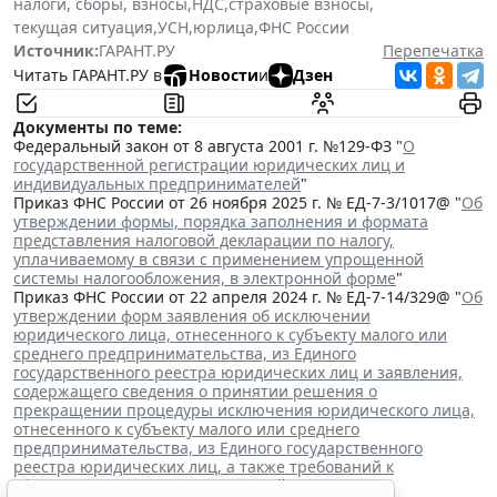
налоги, сборы, взносы
,
НДС
,
страховые взносы
,
текущая ситуация
,
УСН
,
юрлица
,
ФНС России
Источник:
ГАРАНТ.РУ
Перепечатка
Читать ГАРАНТ.РУ в
Новости
и
Дзен
Документы по теме:
Федеральный закон от 8 августа 2001 г. №129-ФЗ "
О
государственной регистрации юридических лиц и
индивидуальных предпринимателей
"
Приказ ФНС России от 26 ноября 2025 г. № ЕД-7-3/1017@ "
Об
утверждении формы, порядка заполнения и формата
представления налоговой декларации по налогу,
уплачиваемому в связи с применением упрощенной
системы налогообложения, в электронной форме
"
Приказ ФНС России от 22 апреля 2024 г. № ЕД-7-14/329@ "
Об
утверждении форм заявления об исключении
юридического лица, отнесенного к субъекту малого или
среднего предпринимательства, из Единого
государственного реестра юридических лиц и заявления,
содержащего сведения о принятии решения о
прекращении процедуры исключения юридического лица,
отнесенного к субъекту малого или среднего
предпринимательства, из Единого государственного
реестра юридических лиц, а также требований к
оформлению указанных заявлений
"