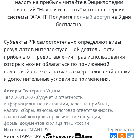
налогу на прибыль читайте в Энциклопедии
решений "Налоги и взносы" интернет-версии
системы ГАРАНТ. Получите
полный доступ
на 3 дня
бесплатно!
Субъекты РФ самостоятельно определяют виды
результатов интеллектуальной деятельности,
прибыль от предоставления прав использования
которых может облагаться по пониженной
налоговой ставке, а также размер налоговой ставки
и дополнительные условия ее применения.
Авторы:
Екатерина Уцына
Теги:
2021
,
2022
,
бухучет и отчетность
,
информационные технологии
,
налог на прибыль
,
налоги, сборы, взносы
,
налоговая ответственность
,
налоговый контроль
,
практические ситуации
,
формы документов
,
юрлица
,
ФНС России
Источник:
ГАРАНТ.РУ
Перепечатка
Читать ГАРАНТ.РУ в
Новости
и
Дзен