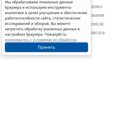
Читайте также:
Мы обрабатываем локальные данные
ВС РФ поддержал заявителя в споре с регистратором о
браузера и используем инструменты
внесении записи в ЕГРЮЛ
аналитики в целях улучшения и обеспечения
Суд обязал заключить трудовой договор при признании
работоспособности сайта, статистических
отказа в приеме незаконным
Резидентам РФ указали на нюансы информирования об
исследований и обзоров. Вы можете
открытии счетов за границей
запретить обработку указанных данных в
Обеспечительный платеж в рамках СПОТ учитывается в
настройках браузера. Пожалуйста,
расходах по УСН
ознакомьтесь с условиями их обработки
.
Принять
Финансовый порог для
обязательного аудита
некоммерческих фондов
увеличили
7 августа 2026 17:36
Налоги и бухучет