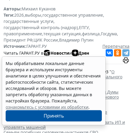
Авторы:
Михаил Куканов
Теги:
2026
,
выборы
,
государственное управление
,
государственные услуги
,
государственный контроль (надзор)
,
ЕПГУ
,
правоприменение
,
текущая ситуация
,
физлица
,
Госдума
,
Президент РФ
,
ЦИК России
,
Владимир Путин
Источник:
ГАРАНТ.РУ
Перепечатка
Читать ГАРАНТ.РУ в
Новости
и
Дзен
Мы обрабатываем локальные данные
Документы по теме:
браузера и используем инструменты
Федеральный закон от 22 февраля 2014 г. № 20-ФЗ "
О
аналитики в целях улучшения и обеспечения
выборах депутатов Государственной Думы Федерального
Собрания Российской Федерации
"
работоспособности сайта, статистических
Указ Президента РФ от 16 июня 2026 г. № 428 "
О
исследований и обзоров. Вы можете
назначении выборов депутатов Государственной Думы
запретить обработку указанных данных в
Федерального Собрания Российской Федерации нового
настройках браузера. Пожалуйста,
созыва
"
ознакомьтесь с условиями их обработки
.
Читайте также:
Список актов для работ по каталогизации в сфере
Принять
гособоронзаказа скорректируют
Осужденным релокантам запретили регистрировать ИП и
управлять машиной
Семьям погибших силовиков-участников СВО